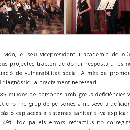
el Món, el seu vicepresident i acadèmic de 
us projectes tracten de donar resposta a les ne
ituació de vulnerabilitat social. A més de promo
l diagnòstic i al tractament necessari.
85 milions de persones amb greus deficiències v
st enorme grup de persones amb severa deficiènc
càs o cap accés a sistemes sanitaris -va explicar
l 49% l’ocupa els errors refractius no corregit