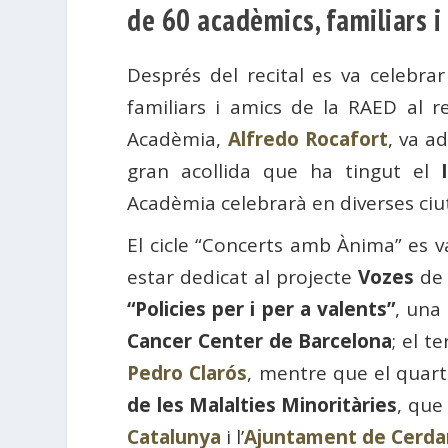
de 60 acadèmics, familiars i 
Després del recital es va celebra
familiars i amics de la RAED al re
Acadèmia,
Alfredo Rocafort
, va a
gran acollida que ha tingut el
Acadèmia celebrarà en diverses ciuta
El cicle “Concerts amb Ànima” es 
estar dedicat al projecte
Vozes
de l
“Policies per i per a valents”
, una
Cancer Center de Barcelona
; el t
Pedro Clarós
, mentre que el quart
de les Malalties Minoritàries
, que
Catalunya
i l’
Ajuntament de Cerdan