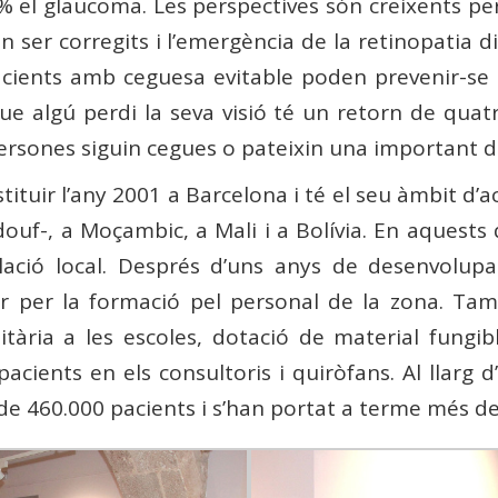
 el glaucoma. Les perspectives són creixents pe
er corregits i l’emergència de la retinopatia di
cients amb ceguesa evitable poden prevenir-se o
que algú perdi la seva visió té un retorn de quat
rsones siguin cegues o pateixin una important def
ituir l’any 2001 a Barcelona i té el seu àmbit d’ac
f-, a Moçambic, a Mali i a Bolívia. En aquests q
lació local. Després d’uns anys de desenvolup
ar per la formació pel personal de la zona. T
itària a les escoles, dotació de material fung
cients en els consultoris i quiròfans. Al llarg
 de 460.000 pacients i s’han portat a terme més d