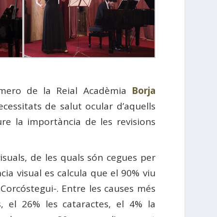
número de la Reial Acadèmia
Borja
cessitats de salut ocular d’aquells
ure la importància de les revisions
isuals, de les quals són cegues per
ia visual es calcula que el 90% viu
 Corcóstegui-. Entre les causes més
s, el 26% les cataractes, el 4% la