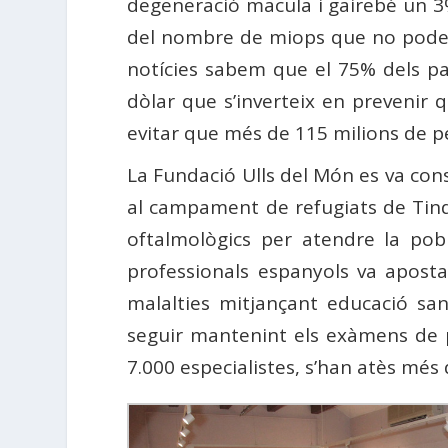
degeneració macula i gairebé un 3%
del nombre de miops que no poden s
notícies sabem que el 75% dels pa
dòlar que s’inverteix en prevenir 
evitar que més de 115 milions de pe
La Fundació Ulls del Món es va const
al campament de refugiats de Tindou
oftalmològics per atendre la pob
professionals espanyols va apost
malalties mitjançant educació san
seguir mantenint els exàmens de pa
7.000 especialistes, s’han atès més