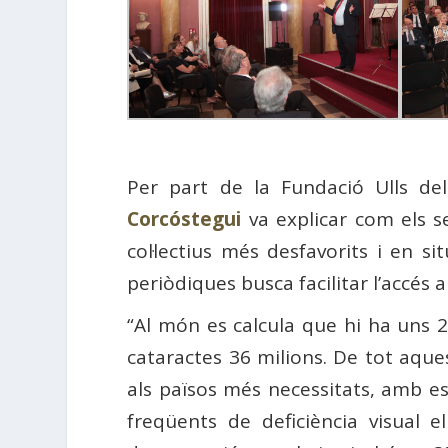
Per part de la Fundació Ulls d
Corcóstegui
va explicar com els se
col·lectius més desfavorits i en s
periòdiques busca facilitar l’accés a
“Al món es calcula que hi ha uns 2
cataractes 36 milions. De tot aque
als països més necessitats, amb es
freqüents de deficiència visual e