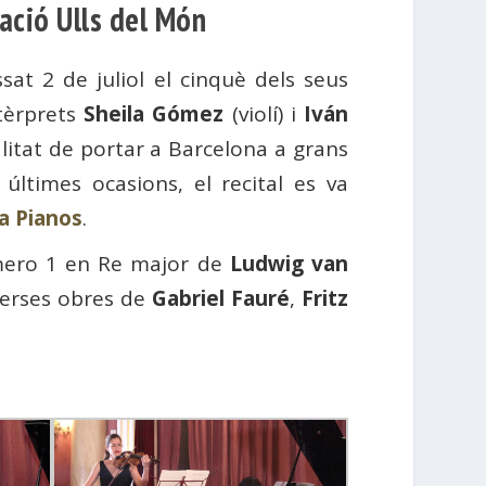
dació Ulls del Món
sat 2 de juliol el cinquè dels seus
ntèrprets
Sheila Gómez
(violí) i
Iván
inalitat de portar a Barcelona a grans
últimes ocasions, el recital es va
a Pianos
.
mero 1 en Re major de
Ludwig van
verses obres de
Gabriel Fauré
,
Fritz