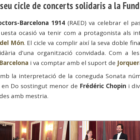
seu cicle de concerts solidaris a la Fun
ctors-Barcelona 1914
(RAED) va celebrar el pas
uesta ocasió va tenir com a protagonista als i
 del Món
. El cicle va complir així la seva doble f
lidària d’una organització convidada. Com a les 
 Barcelona
i va comptar amb el suport de
Jorquer
amb la interpretació de la coneguda Sonata nú
0 en Do sostingut menor de
Frédéric Chopin
i di
ades amb mestria.