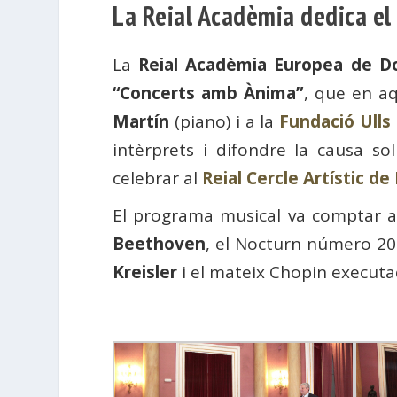
La Reial Acadèmia dedica el 
La
Reial Acadèmia Europea de Do
“Concerts amb Ànima”
, que en aq
Martín
(piano) i a la
Fundació Ulls
intèrprets i difondre la causa so
celebrar al
Reial Cercle Artístic de
El programa musical va comptar 
Beethoven
, el Nocturn número 2
Kreisler
i el mateix Chopin execut