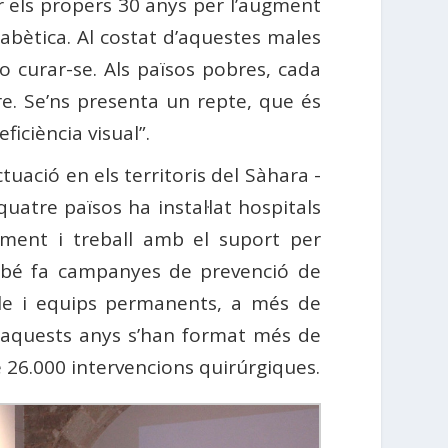
r els propers 30 anys per l’augment
abètica. Al costat d’aquestes males
 curar-se. Als països pobres, cada
re. Se’ns presenta un repte, que és
iciència visual”.
tuació en els territoris del Sàhara -
uatre països ha instal·lat hospitals
ament i treball amb el suport per
ambé fa campanyes de prevenció de
ible i equips permanents, a més de
 d’aquests anys s’han format més de
e 26.000 intervencions quirúrgiques.