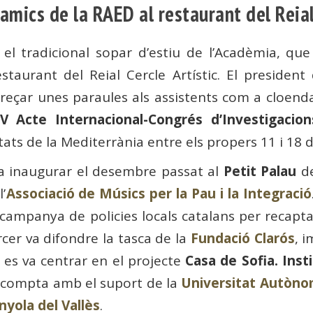
amics de la RAED al restaurant del Reial
r el tradicional sopar d’estiu de l’Acadèmia, q
staurant del Reial Cercle Artístic. El presiden
dreçar unes paraules als assistents com a cloenda
IV Acte Internacional-Congrés d’Investigacions
ts de la Mediterrània entre els propers 11 i 18 de
va inaugurar el desembre passat al
Petit Palau
d
’
Associació de Músics per la Pau i la Integració
 campanya de policies locals catalans per recaptar
ercer va difondre la tasca de la
Fundació Clarós
, 
 es va centrar en el projecte
Casa de Sofia. Inst
 compta amb el suport de la
Universitat Autòno
yola del Vallès
.