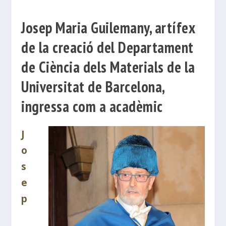
Josep Maria Guilemany, artífex
de la creació del Departament
de Ciència dels Materials de la
Universitat de Barcelona, ​​
ingressa com a acadèmic
J
o
s
e
p