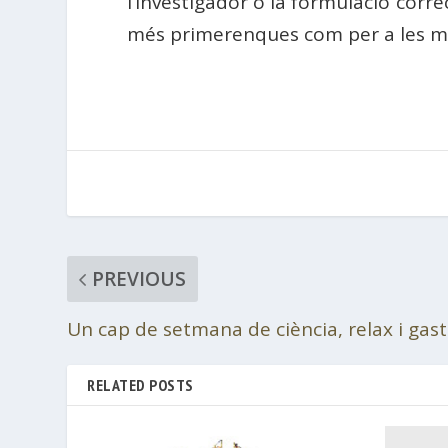
l’investigador o la formulació corr
més primerenques com per a les mé
PREVIOUS
Un cap de setmana de ciència, relax i ga
RELATED POSTS