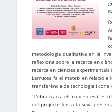
g
R
R
A
h
c
metodologia qualitativa en la inves
reflexiona sobre la recerca en cièn
recerca en ciències experimentals 
Larrucea fa el mateix en relació a 
transferència de tecnologia i conei
“L’obra tracta els conceptes i les t
del projecte fins a la seva present