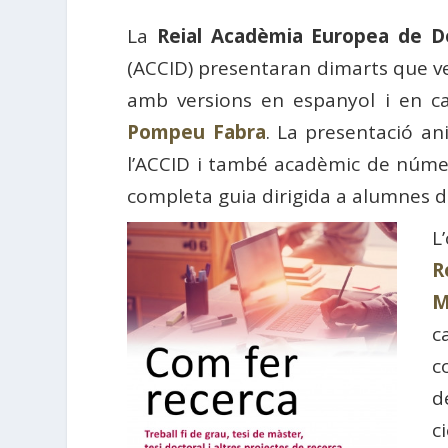
La
Reial Acadèmia Europea de D
(ACCID) presentaran dimarts que ve
amb versions en espanyol i en cat
Pompeu Fabra
. La presentació ani
l’ACCID i també acadèmic de númer
completa guia dirigida a alumnes d
L
R
M
c
c
d
c