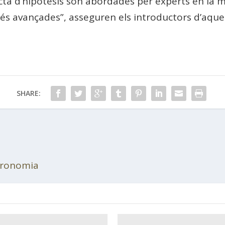
ecta d’hipòtesis són abordades per experts en la ma
s avançades”, asseguren els introductors d’aques
SHARE:
stronomia