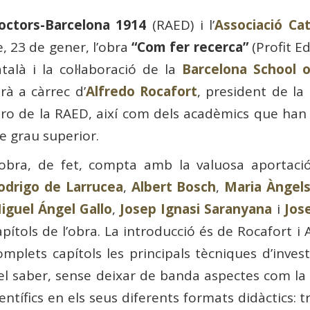
octors-Barcelona 1914
(RAED) i l’
Associació Cat
, 23 de gener, l’obra
“Com fer recerca”
(Profit Ed
alà i la col·laboració de la
Barcelona School
rà a càrrec d’
Alfredo Rocafort
, president de la 
o de la RAED, així com dels acadèmics que han p
e grau superior.
’obra, de fet, compta amb la valuosa aportac
odrigo de Larrucea
,
Albert Bosch
,
Maria Àngels
iguel Ángel Gallo
,
Josep Ignasi Saranyana
i
Jos
apítols de l’obra. La introducció és de Rocafort i A
omplets capítols les principals tècniques d’inves
el saber, sense deixar de banda aspectes com la r
ientífics en els seus diferents formats didàctics: t