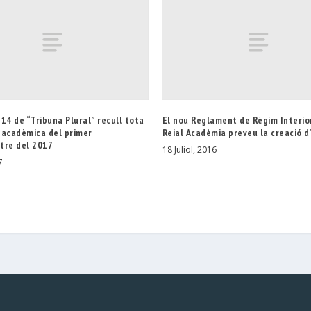
14 de “Tribuna Plural” recull tota
El nou Reglament de Règim Interio
t acadèmica del primer
Reial Acadèmia preveu la creació d
tre del 2017
18 Juliol, 2016
7