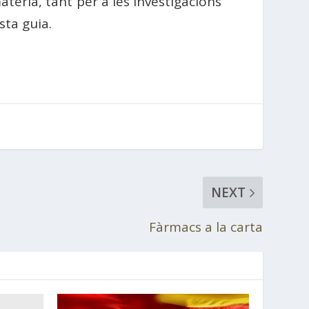
tèria, tant per a les investigacions
ta guia.
NEXT
Fàrmacs a la carta