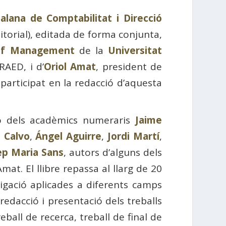
alana de Comptabilitat i Direcció
itorial), editada de forma conjunta,
 of Management
de la
Universitat
RAED, i d’
Oriol Amat
, president de
articipat en la redacció d’aquesta
ió dels acadèmics numeraris
Jaime
 Calvo
,
Ángel Aguirre
,
Jordi Martí
,
ep Maria Sans
, autors d’alguns dels
mat. El llibre repassa al llarg de 20
tigació aplicades a diferents camps
edacció i presentació dels treballs
reball de recerca, treball de final de