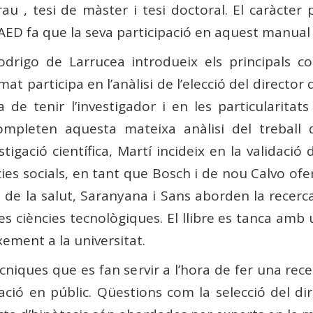
rau , tesi de màster i tesi doctoral. El caràcter
AED fa que la seva participació en aquest manual s
odrigo de Larrucea introdueix els principals co
mat participa en l’anàlisi de l’elecció del director 
a de tenir l’investigador i en les particularitats 
ompleten aquesta mateixa anàlisi del treball d
tigació científica, Martí incideix en la validació 
cies socials, en tant que Bosch i de nou Calvo ofer
i de la salut, Saranyana i Sans aborden la recer
les ciències tecnològiques. El llibre es tanca amb 
xement a la universitat.
ècniques que es fan servir a l’hora de fer una rec
ació en públic. Qüestions com la selecció del dir