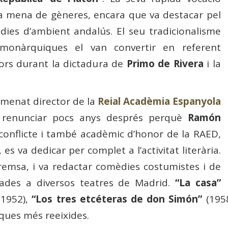
ota mena de gèneres, encara que va destacar pel
dies d’ambient andalús. El seu tradicionalisme
s monàrquiques el van convertir en referent
adors durant la dictadura de
Primo de Rivera
i la
 nomenat director de la
Reial Acadèmia Espanyola
a renunciar pocs anys després perquè
Ramón
l conflicte i també acadèmic d’honor de la RAED,
 es va dedicar per complet a l’activitat literària.
remsa, i va redactar comèdies costumistes i de
ntades a diversos teatres de Madrid.
“La casa”
1952),
“Los tres etcéteras de don Simón”
(195
ques més reeixides.