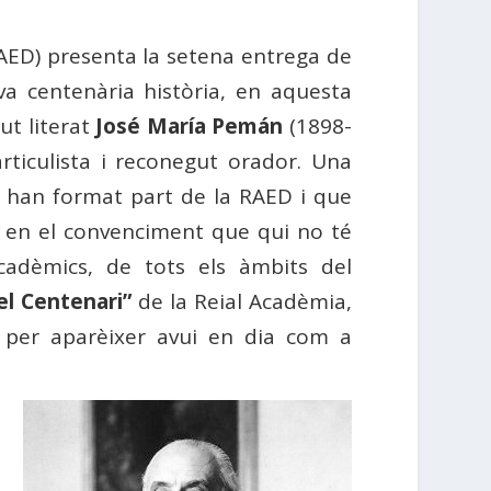
AED) presenta la setena entrega de
va centenària història, en aquesta
ut literat
José María Pemán
(1898-
articulista i reconegut orador. Una
ue han format part de la RAED i que
ar, en el convenciment que qui no té
cadèmics, de tots els àmbits del
el Centenari”
de la Reial Acadèmia,
c per aparèixer avui en dia com a