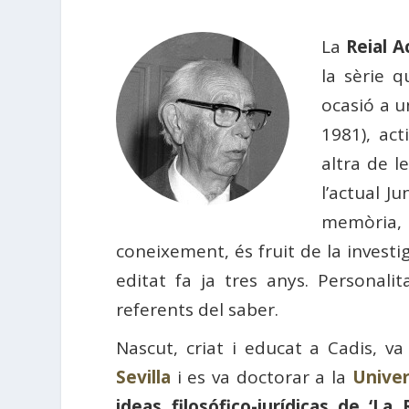
La
Reial 
la sèrie 
ocasió a u
1981), act
altra de l
l’actual J
memòria, 
coneixement, és fruit de la investi
editat fa ja tres anys. Personal
referents del saber.
Nascut, criat i educat a Cadis, v
Sevilla
i es va doctorar a la
Univer
ideas filosófico-jurídicas de ‘La