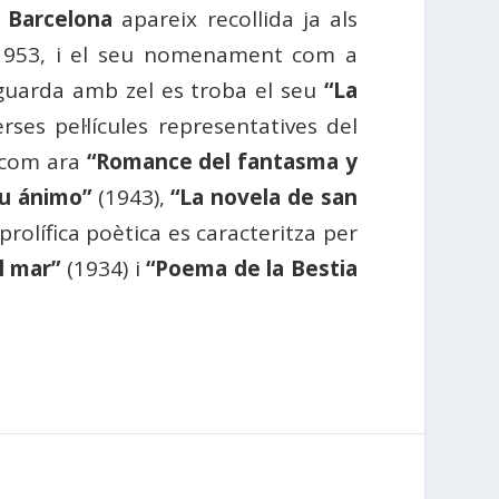
e Barcelona
apareix recollida ja als
 i 1953, i el seu nomenament com a
 guarda amb zel es troba el seu
“La
ses pel·lícules representatives del
, com ara
“Romance del fantasma y
su ánimo”
(1943),
“La novela de san
prolífica poètica es caracteritza per
l mar”
(1934) i
“Poema de la Bestia