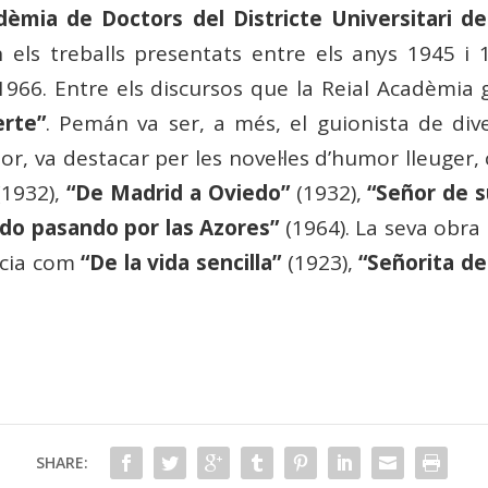
dèmia de Doctors del Districte Universitari d
en els treballs presentats entre els anys 1945
1966. Entre els discursos que la Reial Acadèmia
erte”
. Pemán va ser, a més, el guionista de diver
or, va destacar per les novel·les d’humor lleuger
1932),
“De Madrid a Oviedo”
(1932),
“Señor de 
do pasando por las Azores”
(1964). La seva obra 
ncia com
“De la vida sencilla”
(1923),
“Señorita de
SHARE: