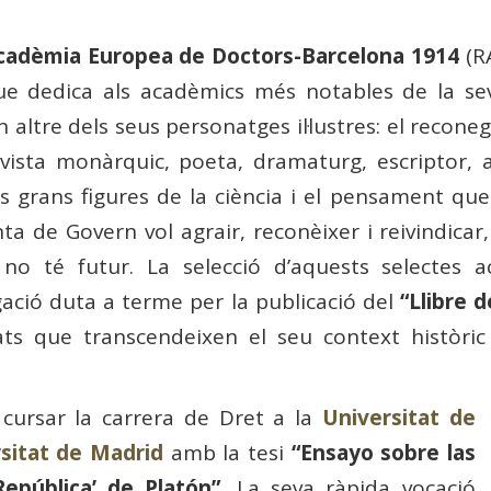
Acadèmia Europea de Doctors-Barcelona 1914
(R
que dedica als acadèmics més notables de la se
n altre dels seus personatges il·lustres: el reconeg
ivista monàrquic, poeta, dramaturg, escriptor, 
es grans figures de la ciència i el pensament q
unta de Govern vol agrair, reconèixer i reivindic
no té futur. La selecció d’aquests selectes a
gació duta a terme per la publicació del
“Llibre d
itats que transcendeixen el seu context històri
a cursar la carrera de Dret a la
Universitat de
sitat de Madrid
amb la tesi
“Ensayo sobre las
 República’ de Platón”
. La seva ràpida vocació