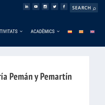
CTIVITATS
ACADÈMICS
aría Pemán y Pemartín