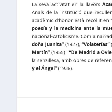
La seva activitat en la llavors
Aca
Anals de la institució que recull
acadèmic d’honor està recollit en 
poesía y la medicina ante la mu
nacional-catolicisme. Com a narrad
doña Juanita”
(1927),
“Volaterías”
(
Martín”
(1955) i
“De Madrid a Ovie
la senzillesa, amb obres de referè
y el Ángel”
(1938).