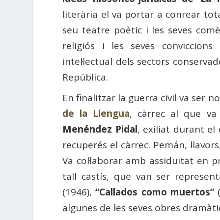
literària el va portar a conrear t
seu teatre poètic i les seves comè
religiós i les seves conviccion
intel·lectual dels sectors conserv
República.
En finalitzar la guerra civil va ser
de la Llengua
, càrrec al que v
Menéndez Pidal
, exiliat durant e
recuperés el càrrec. Pemán, llavors,
Va col·laborar amb assiduïtat en p
tall castís, que van ser represe
(1946),
“Callados como muertos”
(
algunes de les seves obres dramàti