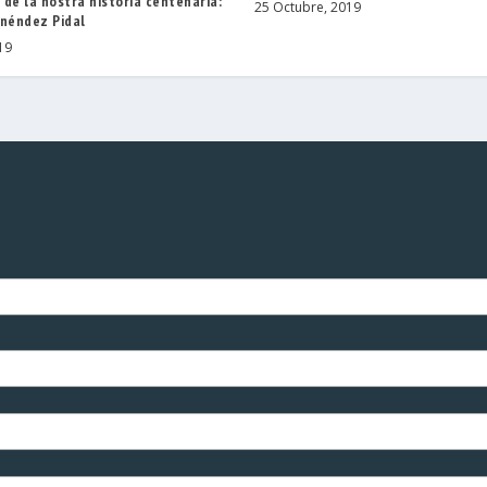
de la nostra història centenària:
25 Octubre, 2019
néndez Pidal
19