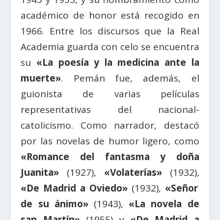
académico de honor está recogido en
1966. Entre los discursos que la Real
Academia guarda con celo se encuentra
su
«La poesía y la medicina ante la
muerte»
. Pemán fue, además, el
guionista de varias películas
representativas del nacional-
catolicismo. Como narrador, destacó
por las novelas de humor ligero, como
«Romance del fantasma y doña
Juanita»
(1927),
«Volaterías»
(1932),
«De Madrid a Oviedo»
(1932),
«Señor
de su ánimo»
(1943),
«La novela de
san Martín»
(1955) y
«De Madrid a