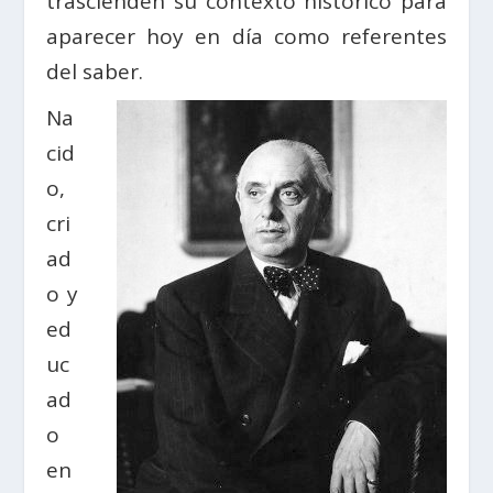
trascienden su contexto histórico para
aparecer hoy en día como referentes
del saber.
Na
cid
o,
cri
ad
o y
ed
uc
ad
o
en