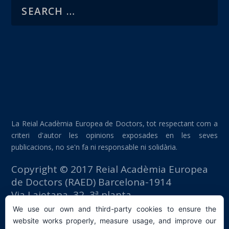
La Reial Acadèmia Europea de Doctors, tot respectant com a
criteri d'autor les opinions exposades en les seves
publicacions, no se'n fa ni responsable ni solidària.
Copyright © 2017 Reial Acadèmia Europea
de Doctors (RAED) Barcelona-1914
Via Laietana, 32, 3ª planta
Edifici Foment del Treball
We use our own and third-party cookies to ensure the
08003 Barcelona (España)
website works properly, measure usage, and improve our