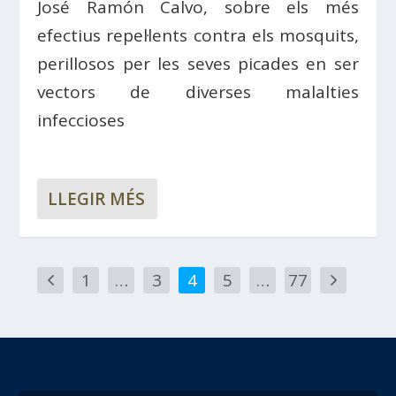
José Ramón Calvo, sobre els més
efectius repel·lents contra els mosquits,
perillosos per les seves picades en ser
vectors de diverses malalties
infeccioses
LLEGIR MÉS
1
…
3
4
5
…
77