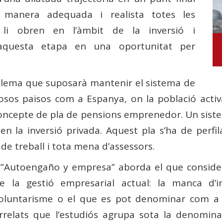
e manera adequada i realista totes les
 li obren en l’àmbit de la inversió i
í aquesta etapa en una oportunitat per
roblema que suposarà mantenir el sistema de
sos països com a Espanya, on la població activ
concepte de pla de pensions emprenedor. Un sistema
n la inversió privada. Aquest pla s’ha de perfila
de treball i tota mena d’assessors.
'”Autoengaño y empresa” aborda el que consider
e la gestió empresarial actual: la manca d’i
oluntarisme o el que es pot denominar com a 
rrelats que l’estudiós agrupa sota la denomi