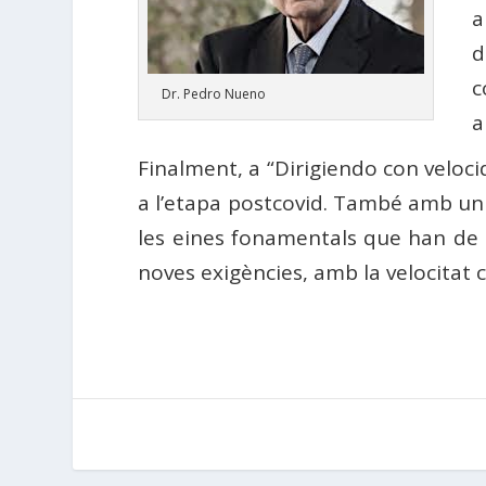
a
d
c
Dr. Pedro Nueno
a
Finalment, a “Dirigiendo con veloci
a l’etapa postcovid. També amb u
les eines fonamentals que han de t
noves exigències, amb la velocitat c