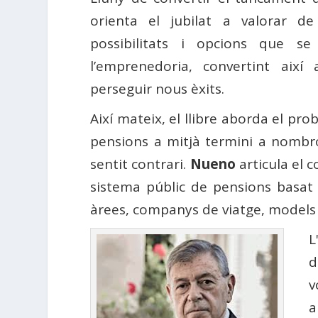
orienta el jubilat a valorar d
possibilitats i opcions que se
l’emprenedoria, convertint aix
perseguir nous èxits.
Així mateix, el llibre aborda el p
pensions a mitjà termini a nombro
sentit contrari.
Nueno
articula el 
sistema públic de pensions basat e
àrees, companys de viatge, models 
L
d
v
a