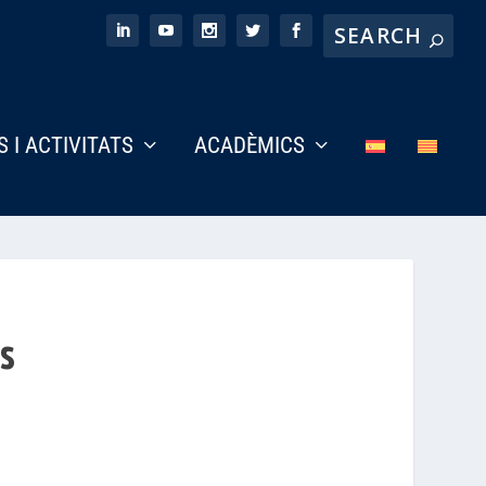
S I ACTIVITATS
ACADÈMICS
s