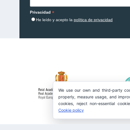
*
Privacidad
He leído y acepto la
política de privacidad
We use our own and third-party coo
properly, measure usage, and improv
cookies, reject non-essential cooki
Cookie policy