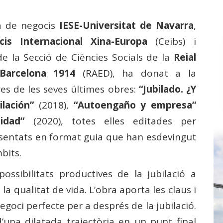
la de negocis
IESE-Universitat de Navarra
,
is Internacional Xina-Europa
(Ceibs) i
 la Secció de Ciències Socials de la
Reial
Barcelona 1914
(RAED), ha donat a la
res de les seves últimes obres:
“Jubilado. ¿Y
ilación”
(2018),
“Autoengaño y empresa”
ocidad”
(2020), totes elles editades per
resentats en format guia que han esdevingut
bits.
possibilitats productives de la jubilació a
la qualitat de vida. L’obra aporta les claus i
negoci perfecte per a després de la jubilació.
’una dilatada trajectòria en un punt final