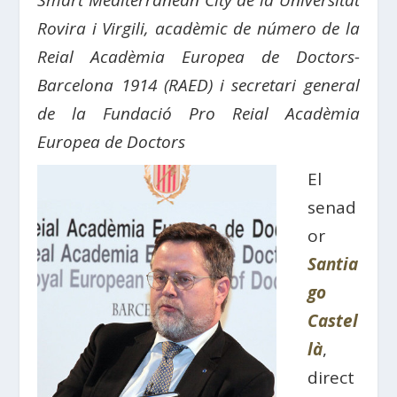
Smart Mediterranean City de la Universitat
Rovira i Virgili, acadèmic de número de la
Reial Acadèmia Europea de Doctors-
Barcelona 1914 (RAED) i secretari general
de la Fundació Pro Reial Acadèmia
Europea de Doctors
El
senad
or
Santia
go
Castel
là
,
direct