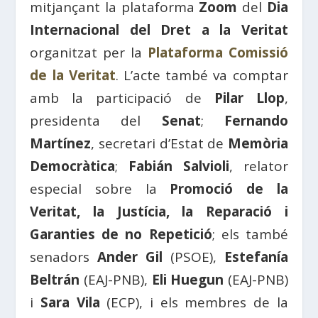
mitjançant la plataforma
Zoom
del
Dia
Internacional del Dret a la Veritat
organitzat per la
Plataforma Comissió
de la Veritat
. L’acte també va comptar
amb la participació de
Pilar Llop
,
presidenta del
Senat
;
Fernando
Martínez
, secretari d’Estat de
Memòria
Democràtica
;
Fabián Salvioli
, relator
especial sobre la
Promoció de la
Veritat, la Justícia, la Reparació i
Garanties de no Repetició
; els també
senadors
Ander Gil
(PSOE),
Estefanía
Beltrán
(EAJ-PNB),
Eli Huegun
(EAJ-PNB)
i
Sara Vila
(ECP), i els membres de la