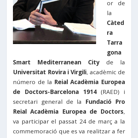
or de
la
Càted
ra
Tarra
gona
Smart Mediterranean City
de la
Universitat Rovira i Virgili
, acadèmic de
número de la
Reial Acadèmia Europea
de Doctors-Barcelona 1914
(RAED) i
secretari general de la
Fundació Pro
Reial Acadèmia Europea de Doctors
,
va participar el passat 24 de març a la
commemoració que es va realitzar a fer