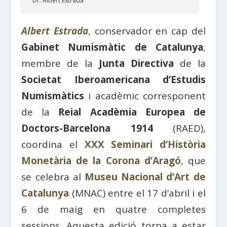
Dr. Albert Estrada
Albert Estrada
, conservador en cap del
Gabinet Numismàtic de Catalunya
,
membre de la
Junta Directiva
de la
Societat Iberoamericana d’Estudis
Numismàtics
i acadèmic corresponent
de la
Reial Acadèmia Europea de
Doctors-Barcelona 1914
(RAED),
coordina el
XXX Seminari d’Història
Monetària de la Corona d’Aragó
, que
se celebra al
Museu Nacional d’Art de
Catalunya
(MNAC) entre el 17 d’abril i el
6 de maig en quatre completes
sessions. Aquesta edició torna a estar