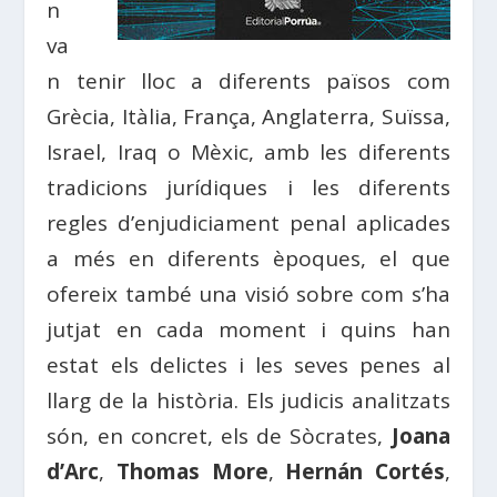
n
va
n tenir lloc a diferents països com
Grècia, Itàlia, França, Anglaterra, Suïssa,
Israel, Iraq o Mèxic, amb les diferents
tradicions jurídiques i les diferents
regles d’enjudiciament penal aplicades
a més en diferents èpoques, el que
ofereix també una visió sobre com s’ha
jutjat en cada moment i quins han
estat els delictes i les seves penes al
llarg de la història. Els judicis analitzats
són, en concret, els de Sòcrates,
Joana
d’Arc
,
Thomas More
,
Hernán Cortés
,