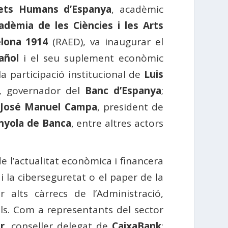
rets Humans d’Espanya
, acadèmic
adèmia de les Ciències i les Arts
elona 1914
(RAED), va inaugurar el
añol
i el seu suplement econòmic
 participació institucional de
Luis
, governador del
Banc d’Espanya
;
;
José Manuel Campa
, president de
nyola de Banca
, entre altres actors
e l’actualitat econòmica i financera
i la ciberseguretat o el paper de la
 alts càrrecs de l’Administració,
als. Com a representants del sector
r
, conseller delegat de
CaixaBank
;