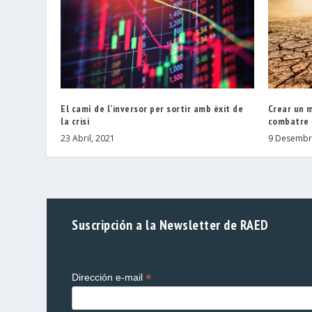
El camí de l’inversor per sortir amb èxit de
Crear un m
la crisi
combatre e
23 Abril, 2021
9 Desembr
Suscripción a la Newsletter de RAED
*
Dirección e-mail