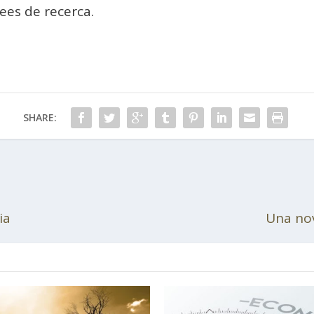
rees de recerca.
SHARE:
ia
Una nov