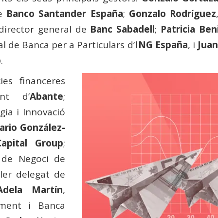
de
Banco Santander España
;
Gonzalo Rodríguez
 director general de
Banc Sabadell
;
Patricia Ben
al de Banca per a Particulars d’
ING España
, i
Juan
o
.
ies financeres
ent d’
Abante
;
ègia i Innovació
ario González-
pital Group
;
r de Negoci de
ller delegat de
Adela Martín
,
ment i Banca