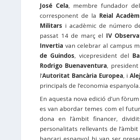
José Cela
, membre fundador de
corresponent de la
Reial Acadèm
Militars
i acadèmic de número d
passat 14 de març el
IV Observa
Invertia
van celebrar al campus mad
de Guindos
, vicepresident del
Ba
Rodrigo Buenaventura
, president
l’
Autoritat Bancària Europea
, i
Ale
principals de l’economia espanyola
En aquesta nova edició d’un fòrum q
es van abordar temes com el futur d
dona en l’àmbit financer, dividi
personalitats rellevants de l’àmbi
bancari espanyol hi van ser presen