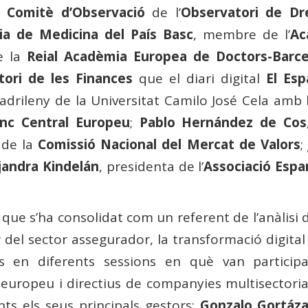
l
Comitè d’Observació
de l’
Observatori de D
ia de Medicina del País Basc
, membre de l’
Ac
e la
Reial Acadèmia Europea de Doctors-Barc
tori de les Finances
que el diari digital
El Esp
rileny de la Universitat Camilo José Cela amb la
nc Central Europeu
;
Pablo Hernández de Cos
 de la
Comissió Nacional del Mercat de Valors
jandra Kindelán
, presidenta de l’
Associació Espa
.
ue s’ha consolidat com un referent de l’anàlisi d
el sector assegurador, la transformació digital 
ts en diferents sessions en què van participar
t europeu i directius de companyies multisectori
ts els seus principals gestors:
Gonzalo Gortáza