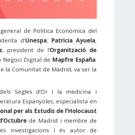
r general de Política Econòmica del
identa d’
Unespa
;
Patricia Ayuela
,
s
, president de l’
Organització de
e Negoci Digital de
Mapfre España
.
e la Comunitat de Madrid, va ser la
dels Segles d’Or i la medicina i
teratura Espanyoles, especialista en
onal per als Estudis de l’Holocaust
d’Octubre
de Madrid i membre de
ses investigacions i és autor de