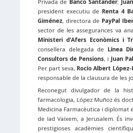
Privada de
Banco Santander
;
Juan
president executiu de
Renta 4 B
Giménez
, directora de
PayPal Iber
sector de les assegurances va an
Ministeri d’Afers Econòmics i Tr
consellera delegada de
Línea Di
Consultors de Pensions
, i
Juan Pa
Per part seva,
Rocío Albert López-
responsable de la clausura de les j
Reconegut divulgador de la hist
farmacologia, López Muñoz és doctor
Medicina Farmacèutica i diplomat en
de Iad Vaixem, a Jerusalem. És inv
prestigioses acadèmies científi