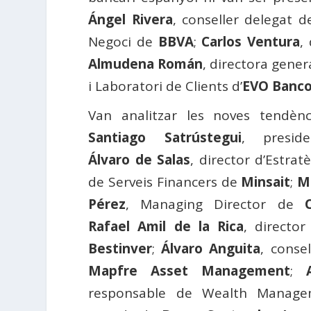
Ángel Rivera
, conseller delegat 
Negoci de
BBVA
;
Carlos Ventura
,
Almudena Román
, directora gener
i Laboratori de Clients d’
EVO Banc
Van analitzar les noves tendènc
Santiago Satrústegui
, presid
Álvaro de Salas
, director d’Estrat
de Serveis Financers de
Minsait
;
M
Pérez
, Managing Director de
Ca
Rafael Amil de la Rica
, directo
Bestinver
;
Álvaro Anguita
, conse
Mapfre Asset Management
;
responsable de Wealth Manage