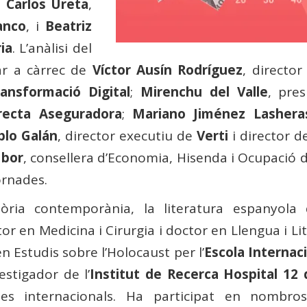
 Carlos Ureta
,
anco
, i
Beatriz
ia
. L’anàlisi del
ar a càrrec de
Víctor Ausín Rodríguez
, directo
ansformació Digital
;
Mirenchu del Valle
, pres
recta Aseguradora
;
Mariano Jiménez Lashera
blo Galán
, director executiu de
Verti
i director d
Ibor
, consellera d’Economia, Hisenda i Ocupació d
ornades.
òria contemporània, la literatura espanyola 
 en Medicina i Cirurgia i doctor en Llengua i Li
 Estudis sobre l’Holocaust per l’
Escola Internaci
estigador de l’
Institut de Recerca Hospital 12 
ques internacionals. Ha participat en nombro