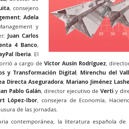
uita
, consejero
gement
;
Adela
 Management y
er;
Juan Carlos
nta 4 Banco
,
ayPal Iberia
. El
corrió a cargo de
Víctor Ausín Rodríguez
, direct
s y Transformación Digital
;
Mirenchu del Val
ea Directa Aseguradora
;
Mariano Jiménez Lash
uan Pablo Galán
, director ejecutivo de
Verti
y dir
rt López-Ibor
, consejera de Economía, Hacie
ausura de las jornadas.
oria contemporánea, la literatura española de 