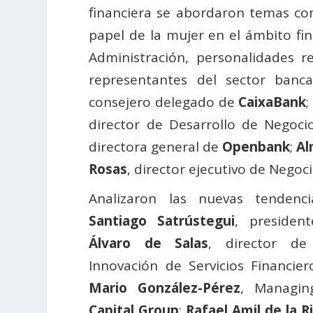
financiera se abordaron temas com
papel de la mujer en el ámbito fin
Administración, personalidades r
representantes del sector banca
consejero delegado de
CaixaBank
;
director de Desarrollo de Negoc
directora general de
Openbank
;
Al
Rosas
, director ejecutivo de Negoc
Analizaron las nuevas tendencia
Santiago Satrústegui
, preside
Álvaro de Salas
, director de
Innovación de Servicios Financie
Mario González-Pérez
, Managin
Capital Group
;
Rafael Amil de la R