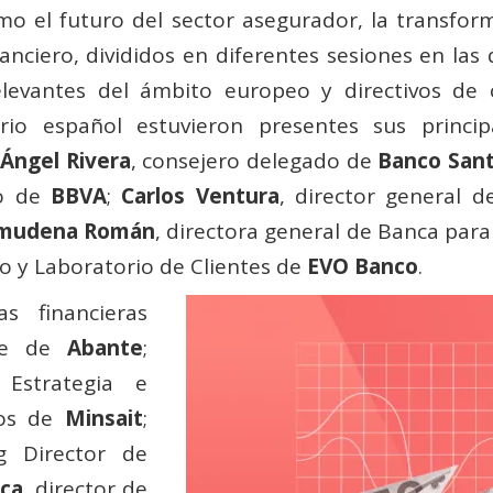
o el futuro del sector asegurador, la transforma
anciero, divididos en diferentes sesiones en las 
elevantes del ámbito europeo y directivos de
rio español estuvieron presentes sus princip
Ángel Rivera
, consejero delegado de
Banco San
io de
BBVA
;
Carlos Ventura
, director general 
mudena Román
, directora general de Banca para
io y Laboratorio de Clientes de
EVO Banco
.
s financieras
nte de
Abante
;
 Estrategia e
ros de
Minsait
;
g Director de
ica
, director de