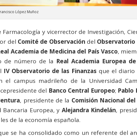
Francisco López Muñoz
e Farmacología y vicerrector de Investigación, Ci
or del
Comité de Observación
del
Observatorio
eal Academia de Medicina del País Vasco
, miem
o de número de la
Real Academia Europea de
l
IV Observatorio de las Finanzas
que el diario 
 el campus madrileño de la Universidad Camil
vicepresidente del
Banco Central Europeo
;
Pablo
ventura
, presidente de la
Comisión Nacional del
ad Bancaria Europea, y
Alejandra Kindelán
, presi
ales de la economía española.
que se ha consolidado como un referente del aná