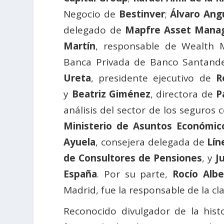
Negocio de
Bestinver
;
Álvaro Ang
delegado de
Mapfre Asset Mana
Martín
, responsable de Wealth
Banca Privada de Banco Santand
Ureta
, presidente ejecutivo de
Re
y
Beatriz Giménez
, directora de
P
análisis del sector de los seguros 
Ministerio de Asuntos Económico
Ayuela
, consejera delegada de
Lín
de Consultores de Pensiones
, y
J
España
. Por su parte,
Rocío Albe
Madrid, fue la responsable de la cl
Reconocido divulgador de la hist