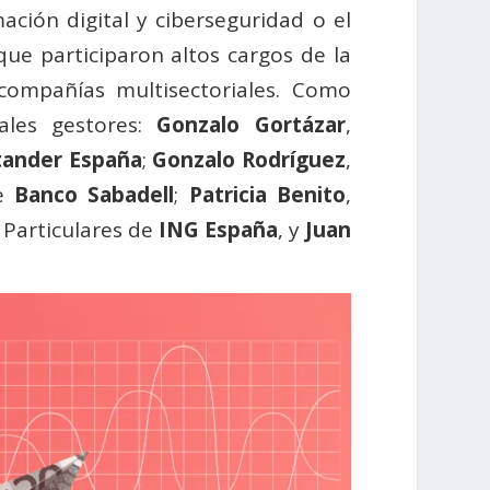
ción digital y ciberseguridad o el
que participaron altos cargos de la
 compañías multisectoriales. Como
ales gestores:
Gonzalo Gortázar
,
tander España
;
Gonzalo Rodríguez
,
de
Banco Sabadell
;
Patricia Benito
,
 Particulares de
ING España
, y
Juan