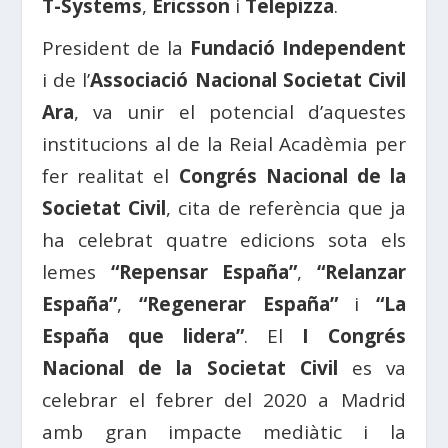
T-Systems
,
Ericsson
i
Telepizza
.
President de la
Fundació Independent
i de l’
Associació Nacional Societat Civil
Ara
, va unir el potencial d’aquestes
institucions al de la Reial Acadèmia per
fer realitat el
Congrés Nacional de la
Societat Civil
, cita de referència que ja
ha celebrat quatre edicions sota els
lemes
“Repensar España”
,
“Relanzar
España”
,
“Regenerar España”
i
“La
España que lidera”
. El
I Congrés
Nacional de la Societat Civil
es va
celebrar el febrer del 2020 a Madrid
amb gran impacte mediàtic i la