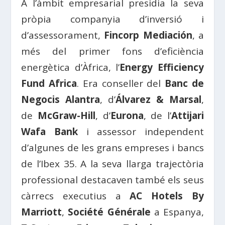
A l’àmbit empresarial presidia la seva
pròpia companyia d’inversió i
d’assessorament,
Fincorp Mediación
, a
més del primer fons d’eficiència
energètica d’Àfrica, l’
Energy Efficiency
Fund Africa
. Era conseller del
Banc de
Negocis Alantra
, d’
Álvarez & Marsal
,
de
McGraw-Hill
, d’
Eurona
, de l’
Attijari
Wafa Bank
i assessor independent
d’algunes de les grans empreses i bancs
de l’Ibex 35. A la seva llarga trajectòria
professional destacaven també els seus
càrrecs executius a
AC Hotels By
Marriott
,
Société Générale
a Espanya,