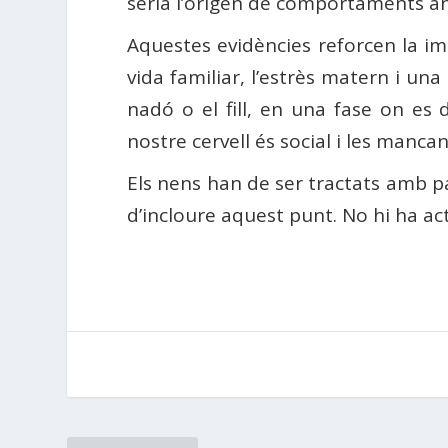
seria l’origen de comportaments ant
Aquestes evidències reforcen la im
vida familiar, l’estrès matern i un
nadó o el fill, en una fase on es 
nostre cervell és social i les manc
Els nens han de ser tractats amb pa 
d’incloure aquest punt. No hi ha ac