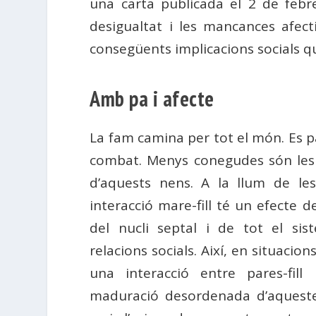
una carta publicada el 2 de febr
desigualtat i les mancances afec
consegüents implicacions socials qu
Amb pa i afecte
La fam camina per tot el món. Es pa
combat. Menys conegudes són les
d’aquests nens. A la llum de le
interacció mare-fill té un efecte d
del nucli septal i de tot el sis
relacions socials. Així, en situacion
una interacció entre pares-fil
maduració desordenada d’aqueste