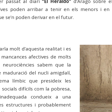
er passat al diari
“El Heraldo”
d’Aragó sobre el
tives poden arribar a tenir en els menors i e
e se’n poden derivar en el futur.
rla molt d’aquesta realitat i es
 mancances afectives de molts
s neurociències sabem que la
e maduració del nucli amigdalí,
tema límbic que presideix les
s socials difícils com la pobresa,
l inadequada condueix a una
s estructures i probablement