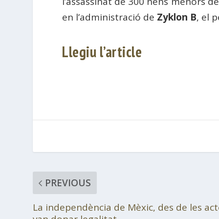
l’assassinat de 300 nens menors de 
en l’administració de
Zyklon B
, el 
Llegiu l’article
PREVIOUS
La independència de Mèxic, des de les acte
van donar legalitat