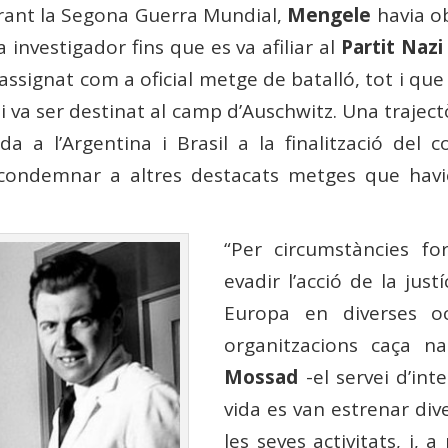
rant la Segona Guerra Mundial,
Mengele
havia ob
 investigador fins que es va afiliar al
Partit Nazi
 assignat com a oficial metge de batalló, tot i que
i va ser destinat al camp d’Auschwitz. Una traject
a a l’Argentina i Brasil a la finalització del co
 condemnar a altres destacats metges que havie
“Per circumstàncies for
evadir l’acció de la just
Europa en diverses o
organitzacions caça na
Mossad
-el servei d’inte
vida es van estrenar dive
les seves activitats, i, 