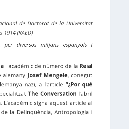
nacional de Doctorat de la Universitat
a 1914 (RAED)
at per diversos mitjans espanyols i
la
i acadèmic de número de la
Reial
ge alemany
Josef Mengele
, conegut
emanya nazi, a l’article
“¿Por qué
specialitzat
The Conversation
l’abril
. L’acadèmic signa aquest article al
a de la Delinqüència, Antropologia i