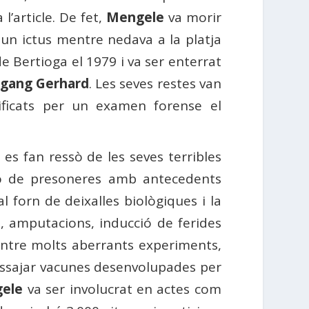
 l’article. De fet,
Mengele
va morir
 un ictus mentre nedava a la platja
 de Bertioga el 1979 i va ser enterrat
gang Gerhard
. Les seves restes van
ificats per un examen forense el
z
es fan ressò de les seves terribles
ció de presoneres amb antecedents
l forn de deixalles biològiques i la
, amputacions, inducció de ferides
 entre molts aberrants experiments,
assajar vacunes desenvolupades per
ele
va ser involucrat en actes com