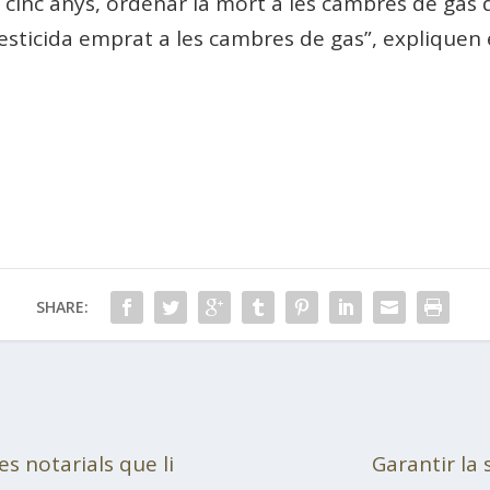
cinc anys, ordenar la mort a les cambres de gas d
pesticida emprat a les cambres de gas”, expliquen 
SHARE:
s notarials que li
Garantir la 