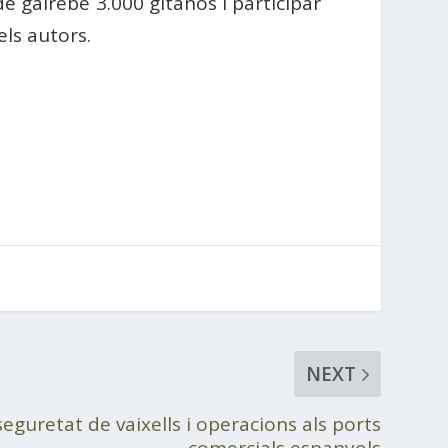
e gairebé 3.000 gitanos i participar
els autors.
NEXT
seguretat de vaixells i operacions als ports
comercials espanyols