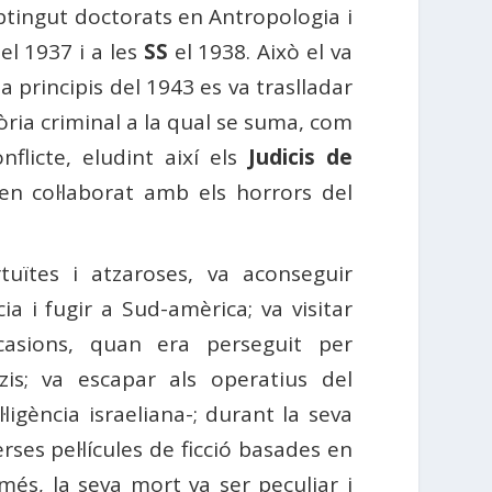
tingut doctorats en Antropologia i
el 1937 i a les
SS
el 1938. Això el va
 a principis del 1943 es va traslladar
òria criminal a la qual se suma, com
nflicte, eludint així els
Judicis de
n col·laborat amb els horrors del
tuïtes i atzaroses, va aconseguir
ícia i fugir a Sud-amèrica; va visitar
casions, quan era perseguit per
zis; va escapar als operatius del
l·ligència israeliana-; durant la seva
rses pel·lícules de ficció basades en
a més, la seva mort va ser peculiar i