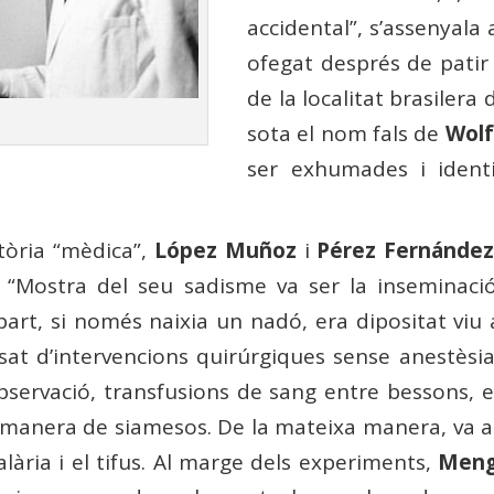
accidental”, s’assenyala a
ofegat després de patir
de la localitat brasilera
sota el nom fals de
Wolf
ser exhumades i ident
tòria “mèdica”,
López Muñoz
i
Pérez Fernánde
s. “Mostra del seu sadisme va ser la insemina
art, si només naixia un nadó, era dipositat viu a
at d’intervencions quirúrgiques sense anestèsia
 observació, transfusions de sang entre bessons,
a manera de siamesos. De la mateixa manera, va 
lària i el tifus. Al marge dels experiments,
Meng