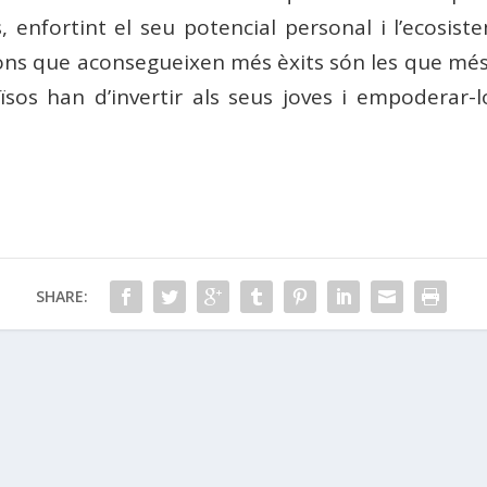
s, enfortint el seu potencial personal i l’ecosis
ons que aconsegueixen més èxits són les que més i
ïsos han d’invertir als seus joves i empoderar-l
SHARE:
s