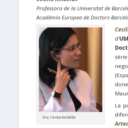
Professora de la Universitat de Barce
Acadèmia Europea de Doctors-Barcel
Ceci
d’
Ub
Doct
sèri
nego
(Espa
done
Maur
La p
dife
Dra. Cecilia Kindelán
Arte