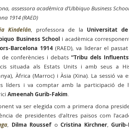
lona, ​​assessora acadèmica d’Ubbiquo Business Schoo
ona 1914 (RAED)
lia Kindelán
, professora de la
Universitat de
biquo Business School
i acadèmica corresponen
ors-Barcelona 1914
(RAED), va liderar el passa
e de conferències i debats
“Tribu dels Influents
cis situada als Estats Units i amb seus a Hi
nya), Àfrica (Marroc) i Àsia (Xina). La sessió v
s líders i va comptar amb la participació de l
ici
Ameenah Gurib-Fakim
.
onent va ser elegida com a primera dona presiden
rència de presidentes d’altres països com l’ac
aga
,
Dilma Roussef
o
Cristina Kirchner
,
Gurib