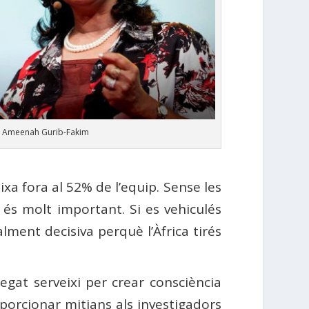
Ameenah Gurib-Fakim
ixa fora al 52% de l’equip. Sense les
és molt important. Si es vehiculés
ment decisiva perquè l’Àfrica tirés
legat serveixi per crear consciència
porcionar mitjans als investigadors