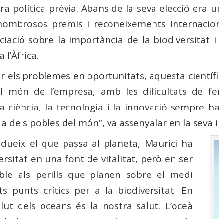
ra política prèvia. Abans de la seva elecció era u
ombrosos premis i reconeixements internacion
iació sobre la importància de la biodiversitat i
 l’Àfrica.
ar els problemes en oportunitats, aquesta científ
al món de l’empresa, amb les dificultats de f
 ciència, la tecnologia i la innovació sempre h
vida dels pobles del món”, va assenyalar en la seva 
ueix el que passa al planeta, Maurici ha
rsitat en una font de vitalitat, però en ser
able als perills que planen sobre el medi
s punts crítics per a la biodiversitat. En
alut dels oceans és la nostra salut. L’oceà