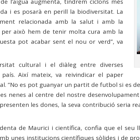
a de l’aigua augmenta, tindrem ciclons més
da i es posarà en perill la biodiversitat. La
tament relacionada amb la salut i amb la
 i per això hem de tenir molta cura amb la
questa pot acabar sent el nou or verd”, va
rsitat cultural i el diàleg entre diverses
país. Així mateix, va reivindicar el paper
al. “No es pot guanyar un partit de futbol si es de
les nenes al centre del nostre desenvolupament 
esenten les dones, la seva contribució seria real
enta de Maurici i científica, confia que el seu l
b unes institucions científiques sòlides i de pro