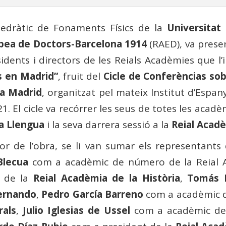
tedràtic de Fonaments Físics de la
Universitat
pea de Doctors-Barcelona 1914
(RAED), va presen
ents i directors de les Reials Acadèmies que l’
s en Madrid”
, fruit del
Cicle de Conferèncias sob
 a Madrid
, organitzat pel mateix Institut d’Espanya
2021. El cicle va recórrer les seus de totes les aca
la Llengua
i la seva darrera sessió a la
Reial Acadè
or de l’obra, se li van sumar els representants
Blecua
com a acadèmic de número de la Reial A
i de la
Reial Acadèmia de la Història
,
Tomás 
Fernando
,
Pedro García Barreno
com a acadèmic 
rals
,
Julio Iglesias de Ussel
com a acadèmic de