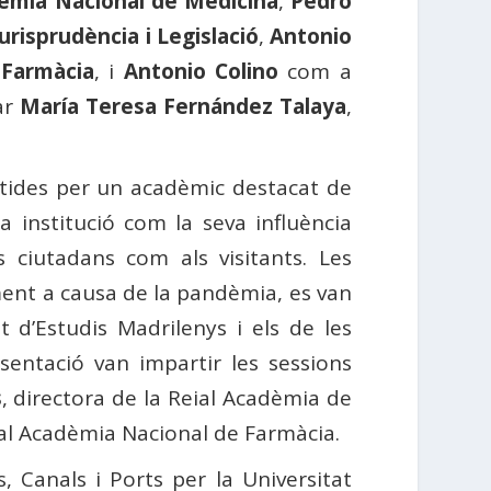
dèmia Nacional de Medicina
,
Pedro
urisprudència i Legislació
,
Antonio
 Farmàcia
, i
Antonio Colino
com a
ar
María Teresa Fernández Talaya
,
rtides per un acadèmic destacat de
a institució com la seva influència
s ciutadans com als visitants. Les
ment a causa de la pandèmia, es van
t d’Estudis Madrilenys i els de les
sentació van impartir les sessions
s
, directora de la Reial Acadèmia de
ial Acadèmia Nacional de Farmàcia.
 Canals i Ports per la Universitat