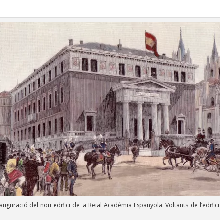
auguració del nou edifici de la Reial Acadèmia Espanyola. Voltants de l’edifici