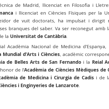
ècnica de Madrid, llicenciat en Filosofia i Lletr
manca
i llicenciat en Ciències Físiques per la 
eïdor de vuit doctorats, ha impulsat i dirigit
rses branques del saber. Va ser reconegut amb 
de la
Universitat de Cantàbria
.
al Acadèmia Nacional de Medicina d’Espanya,
 Mundial d’Arts i Ciències
, acadèmic correspon
ia de Belles Arts de San Fernando
i la
Reial A
honor de l’
Acadèmia de Ciències Mèdiques de 
cadèmia de Medicina i Cirurgia de Cadis
i de 
iències i Enginyeries de Lanzarote
.