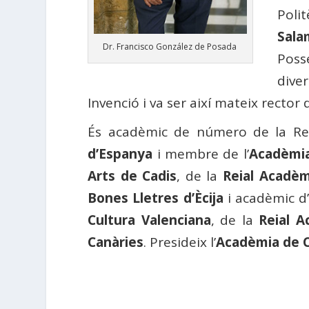
Polit
Sala
Dr. Francisco González de Posada
Poss
dive
Invenció i va ser així mateix rector 
És acadèmic de número de la Rei
d’Espanya
i membre de l’
Acadèmia
Arts de Cadis
, de la
Reial Acadèm
Bones Lletres d’Ècija
i acadèmic d’
Cultura Valenciana
, de la
Reial A
Canàries
. Presideix l’
Acadèmia de C