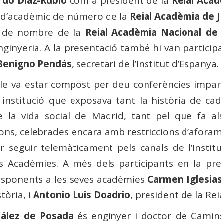
rdo Díaz-Rubio
com a president de la
Reial Aca
ó d’acadèmic de número de la
Reial Acadèmia de J
 de nombre de la
Reial Acadèmia Nacional de
nginyeria. A la presentació també hi van particip
Benigno Pendás
, secretari de l’Institut d’Espanya.
icle va estar compost per deu conferències impa
 institució que exposava tant la història de cad
e la vida social de Madrid, tant pel que fa al
ions, celebrades encara amb restriccions d’afora
r seguir telemàticament pels canals de l’Institu
ls Acadèmies. A més dels participants en la pre
esponents a les seves acadèmies
Carmen Iglesia
stòria, i
Antonio Luis Doadrio
, president de la Re
ález de Posada
és enginyer i doctor de Camins,