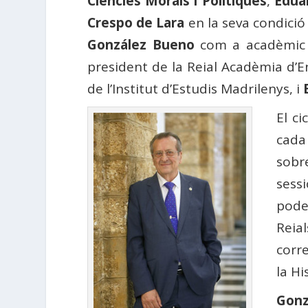
Ciències Morals i Polítiques
,
Edua
Crespo de Lara
en la seva condici
González Bueno
com a acadèmic
president de la Reial Acadèmia d’E
de l’Institut d’Estudis Madrilenys, i
El c
cada
sobr
sess
pode
Reia
corr
la Hi
Gonz