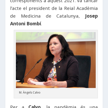
corresponents a aquest 2021. Va tancar
l’acte el president de la Reial Acadèmia
de Medicina de Catalunya,
Josep
Antoni Bombí
.
M. Àngels Calvo
Per a
Calvo
, la pandèmia és una