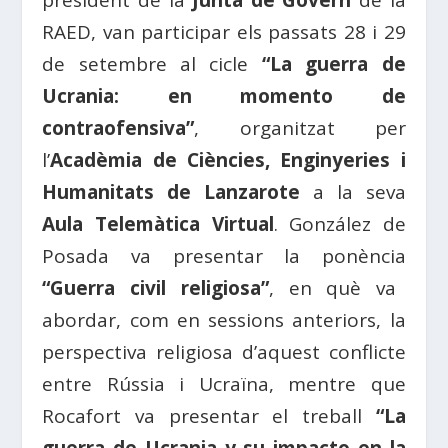
president de la
Junta de Govern
de la
RAED, van participar els passats 28 i 29
de setembre al cicle
“La guerra de
Ucrania: en momento de
contraofensiva”
, organitzat per
l’
Acadèmia de Ciències, Enginyeries i
Humanitats de Lanzarote
a la seva
Aula Telemàtica Virtual
. González de
Posada va presentar la ponència
“Guerra civil religiosa”
, en què va
abordar, com en sessions anteriors, la
perspectiva religiosa d’aquest conflicte
entre Rússia i Ucraïna, mentre que
Rocafort va presentar el treball
“La