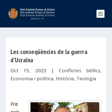
Les conseqüències de la guerra
d’Ucraïna
Oct 15, 2023
|
Conflictes bèl·lics
,
Economia i política
,
Història
,
Teologia
Fra