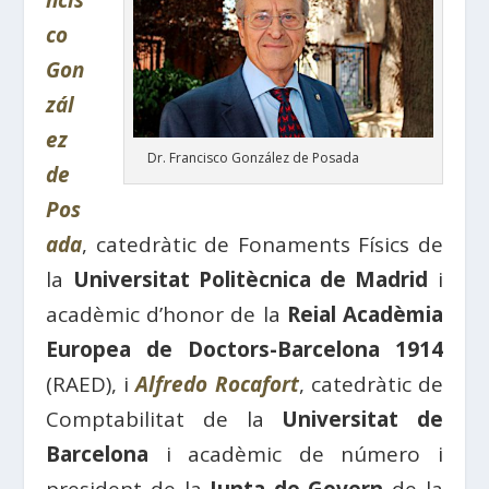
ncis
co
Gon
zál
ez
Dr. Francisco González de Posada
de
Pos
ada
, catedràtic de Fonaments Físics de
la
Universitat Politècnica de Madrid
i
acadèmic d’honor de la
Reial Acadèmia
Europea de Doctors-Barcelona 1914
(RAED), i
Alfredo Rocafort
, catedràtic de
Comptabilitat de la
Universitat de
Barcelona
i acadèmic de número i