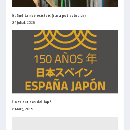
El Sud també existeix (i ara pot estudiar)
24 Juliol, 2026
Un tribut des del Japó
6 Març, 2019