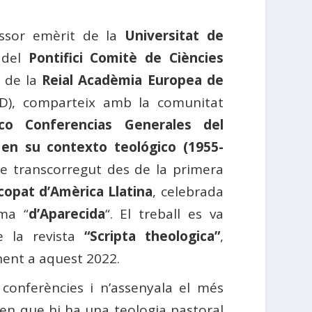
essor emèrit de la
Universitat de
​​del
Pontifici Comitè de Ciències
 de la
Reial Acadèmia Europea de
D), comparteix amb la comunitat
nco Conferencias Generales del
en su contexto teológico (1955-
le transcorregut des de la primera
copat d’Amèrica Llatina
, celebrada
ima “
d’Aparecida
“. El treball es va
e la revista
“Scripta theologica”
,
nent a aquest 2022.
conferències i n’assenyala el més
en que hi ha una teologia pastoral