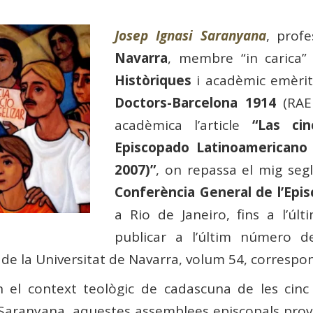
Josep Ignasi Saranyana
, prof
Navarra
, membre “in carica” 
Històriques
i acadèmic emèrit
Doctors-Barcelona 1914
(RAE
acadèmica l’article
“Las ci
Episcopado Latinoamericano 
2007)”
, on repassa el mig seg
Conferència General de l’Epis
a Rio de Janeiro, fins a l’últ
publicar a l’últim número d
 de la Universitat de Navarra, volum 54, correspo
 el context teològic de cadascuna de les cinc 
a Saranyana, aquestes assemblees episcopals prov