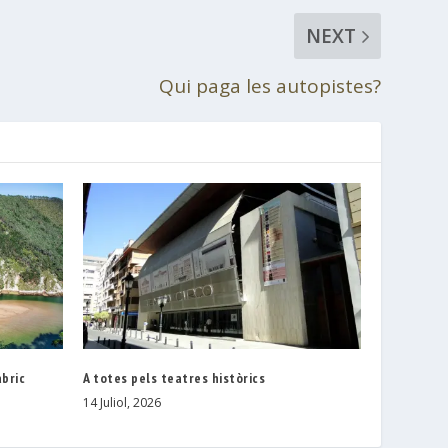
NEXT
Qui paga les autopistes?
àbric
A totes pels teatres històrics
14 Juliol, 2026