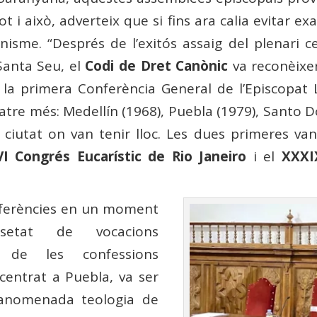
t i això, adverteix que si fins ara calia evitar e
nisme. “Després de l’exitós assaig del plenari 
Santa Seu, el
Codi de Dret Canònic
va reconèixer
 la primera Conferència General de l’Episcopat 
uatre més: Medellín (1968), Puebla (1979), Santo D
 ciutat on van tenir lloc. Les dues primeres va
I Congrés Eucarístic de Rio Janeiro
i el
XXXI
onferències en un moment
setat de vocacions
ió de les confessions
 centrat a Puebla, va ser
l’anomenada teologia de