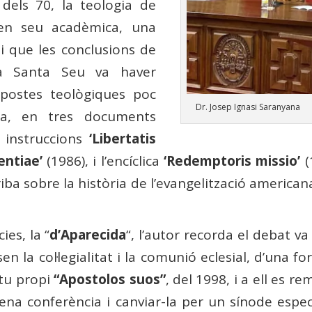
 dels 70, la teologia de
, en seu acadèmica, una
 i que les conclusions de
 la Santa Seu va haver
postes teològiques poc
Dr. Josep Ignasi Saranyana
ia, en tres documents
s instruccions
‘Libertatis
entiae’
(1986), i l’encíclica
‘Redemptoris missio’
(
riba sobre la història de l’evangelització american
ies, la “
d’Aparecida
“, l’autor recorda el debat va
en la col·legialitat i la comunió eclesial, d’una 
utu propi
“Apostolos suos”
, del 1998, i a ell es re
ena conferència i canviar-la per un sínode especi