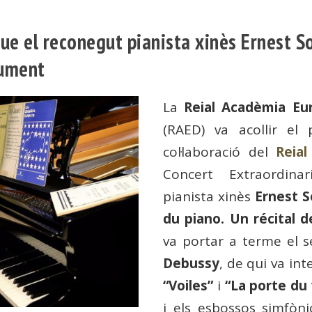
e el reconegut pianista xinès Ernest So
rument
La
Reial Acadèmia Eu
(RAED) va acollir e
col·laboració del
Reial
Concert Extraordina
pianista xinès
Ernest S
du piano. Un récital d
va portar a terme el 
Debussy
, de qui va in
“Voiles”
i
“La porte du 
i els esbossos simfòn