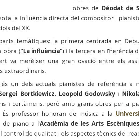
obres de
Déodat de 
sota la influència directa del compositor i pianist
ipis del XX.
es parts temàtiques: la primera centrada en Debu
a obra (
“La influència”
) i la tercera en l’herència 
cert va merèixer una gran ovació entre els ass
 extraordinaris.
s un dels actuals pianistes de referència a niv
Sergei Bortkiewicz
,
Leopold Godowsky
i
Nikol
oris i certàmens, però amb grans obres per a pi
. És professor honorari de música a la
Univers
 de piano a l’
Acadèmia de les Arts Escèniqu
 control de qualitat i els aspectes tècnics del 