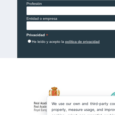
Profesión
Entidad o empresa
*
Privacidad
He leído y acepto la
política de privacidad
We use our own and third-party coo
properly, measure usage, and improv