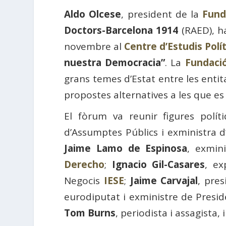
Aldo Olcese
, president de la
Fund
Doctors-Barcelona 1914
(RAED), ha
novembre al
Centre d’Estudis Polít
nuestra Democracia”
. La
Fundaci
grans temes d’Estat entre les entita
propostes alternatives a les que es
El fòrum va reunir figures polí
d’Assumptes Públics i exministra d’
Jaime Lamo de Espinosa
, exmini
Derecho
;
Ignacio Gil-Casares
, ex
Negocis
IESE
;
Jaime Carvajal
, pres
eurodiputat i exministre de Presid
Tom Burns
, periodista i assagista, 