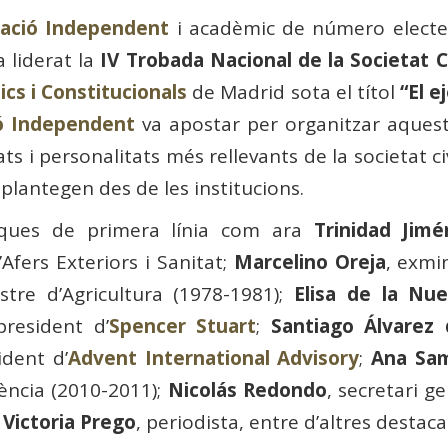
ació Independent
i acadèmic de número electe
 liderat la
IV Trobada Nacional de la Societat Ci
ics i Constitucionals
de Madrid sota el títol
“El e
ó Independent
va apostar per organitzar aquest
ts i personalitats més rellevants de la societat ci
 plantegen des de les institucions.
tiques de primera línia com ara
Trinidad Jimé
Afers Exteriors i Sanitat;
Marcelino Oreja
, exmin
stre d’Agricultura (1978-1981);
Elisa de la Nu
president d’
Spencer Stuart
;
Santiago Álvarez
ident d’
Advent International Advisory
;
Ana Sa
ència (2010-2011);
Nicolás Redondo
, secretari g
i
Victoria Prego
, periodista, entre d’altres destaca