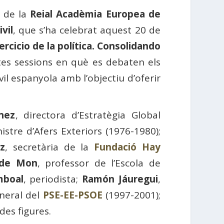
 de la
Reial Acadèmia Europea de
vil
, que s’ha celebrat aquest 20 de
jercicio de la política. Consolidando
es sessions en què es debaten els
vil espanyola amb l’objectiu d’oferir
nez
, directora d’Estratègia Global
istre d’Afers Exteriors (1976-1980);
ez
, secretària de la
Fundació Hay
 de Mon
, professor de l’Escola de
mboal
, periodista;
Ramón Jáuregui
,
eneral del
PSE-EE-PSOE
(1997-2001);
des figures.