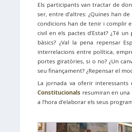
Els participants van tractar de do
ser, entre d’altres: ¿Quines han de
condicions han de tenir i complir el
civil en els pactes d’Estat? ¿Té u
bàsics? ¿Val la pena repensar Esp
interrelacions entre política, empr
portes giratòries, si o no? ¿Un canv
seu finançament? ¿Repensar el mod
La jornada va oferir interessants
Constitucionals
resumiran en una pu
a l’hora d’elaborar els seus programe