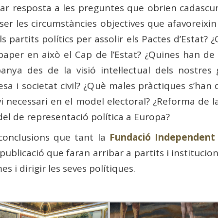
nar resposta a les preguntes que obrien cadascun
 ser les circumstàncies objectives que afavoreixin 
s partits polítics per assolir els Pactes d’Estat? 
n paper en això el Cap de l’Estat? ¿Quines han de
anya des de la visió intel·lectual dels nostre
esa i societat civil? ¿Què males pràctiques s’han 
i necessari en el model electoral? ¿Reforma de la 
el de representació política a Europa?
 conclusions que tant la
Fundació Independent
blicació que faran arribar a partits i institucio
s i dirigir les seves polítiques.