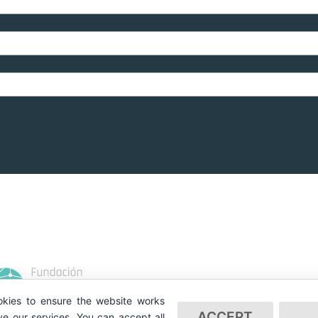
kies to ensure the website works
ACCEPT
e our services. You can accept all