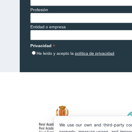
Profesión
Entidad o empresa
*
Privacidad
He leído y acepto la
política de privacidad
We use our own and third-party coo
properly, measure usage, and improv