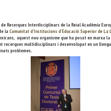
ut de Recerques Interdisciplinars de la
Reial Acadèmia Eur
de la
Comunitat d’Institucions d’Educació Superior de La
exicans, aquest nou organisme que ha posat en marxa la R
t recerques multidisciplinars i desenvolupat en un lleng
minats problemes.