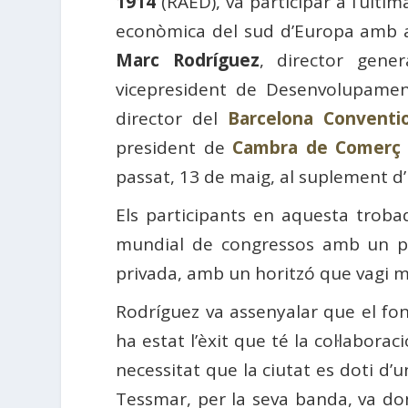
1914
(RAED), va participar a l’últim
econòmica del sud d’Europa amb alt
Marc Rodríguez
, director gene
vicepresident de Desenvolupament
director del
Barcelona Conventi
president de
Cambra de Comerç 
passat, 13 de maig, al suplement 
Els participants en aquesta troba
mundial de congressos amb un pla 
privada, amb un horitzó que vagi més 
Rodríguez va assenyalar que el fo
ha estat l’èxit que té la col·laborac
necessitat que la ciutat es doti d’u
Tessmar, per la seva banda, va dona