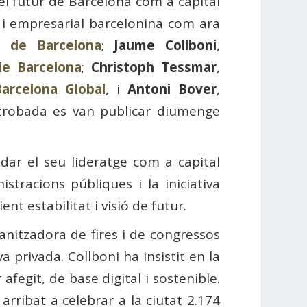
el futur de Barcelona com a capital
l i empresarial barcelonina com ara
l de Barcelona
;
Jaume Collboni
,
de Barcelona
;
Christoph Tessmar
,
arcelona Global
, i
Antoni Bover
,
 trobada es van publicar diumenge
dar el seu lideratge com a capital
tracions públiques i la iniciativa
nt estabilitat i visió de futur.
nitzadora de fires i de congressos
va privada. Collboni ha insistit en la
afegit, de base digital i sostenible.
arribat a celebrar a la ciutat 2.174