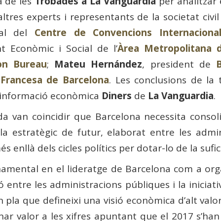
a de les
Trobades a La Vanguardia
per analitzar 
res experts i representants de la societat civi
ral del
Centre de Convencions Internaciona
 Econòmic i Social de l’
Àrea Metropolitana 
on Bureau
;
Mateu Hernández
, president de
B
Francesa de Barcelona
. Les conclusions de la
d’informació econòmica
Diners
de
La Vanguardia
.
da van coincidir que Barcelona necessita consoli
estratègic de futur, elaborat entre les adminis
enllà dels cicles polítics per dotar-lo de la suficie
namental en el lideratge de Barcelona com a orga
ió entre les administracions públiques i la iniciati
n pla que defineixi una visió econòmica d’alt valor 
r valor a les xifres apuntant que el 2017 s’han 