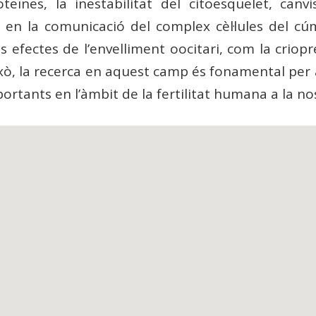
ïnes, la inestabilitat del citoesquelet, canv
ons en la comunicació del complex cèl·lules del c
ls efectes de l’envelliment oocitari, com la criop
ò, la recerca en aquest camp és fonamental per a
rtants en l’àmbit de la fertilitat humana a la nos