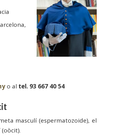
àcia
Barcelona,
my
o al
tel. 93 667 40 54
cit
meta masculí (espermatozoide), el
(oòcit).