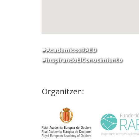
#AcademicosRAED
#inspirandoElConocimiento
Organitzen: