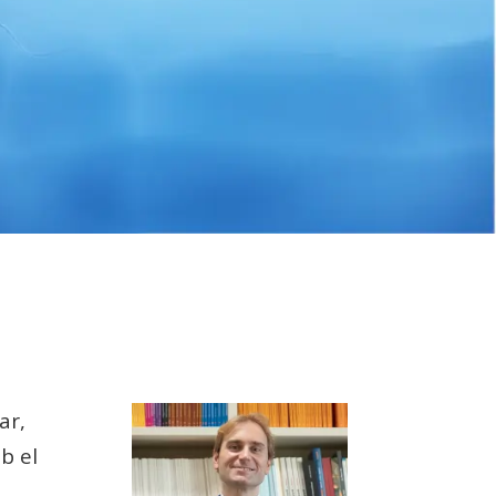
ar,
b el