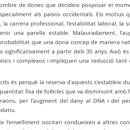
nombre de dones que decideix posposar el moment
specialment als països occidentals. Els motius 
, la carrera professional, l’estabilitat laboral, la
 tenir una parella estable. Malauradament, l
la probabilitat que una dona concep de manera nat
 significativament a partir dels 35 anys. Això é
 únics i complexos i impliquen una reducció tant 
cits és perquè la reserva d’aquests s’estableix 
ntitat fixa de fol·licles que va disminuint amb l’
es raons, per l’augment del dany al DNA i del pe
idatiu.
 de l’envelliment oocitari condueixen a altres co