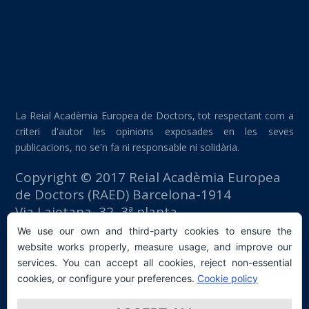
La Reial Acadèmia Europea de Doctors, tot respectant com a
criteri d'autor les opinions exposades en les seves
publicacions, no se'n fa ni responsable ni solidària.
Copyright © 2017 Reial Acadèmia Europea
de Doctors (RAED) Barcelona-1914
Via Laietana, 32, 3ª planta
Edifici Foment del Treball
We use our own and third-party cookies to ensure the
08003 Barcelona (España)
website works properly, measure usage, and improve our
tlf: +34 93 667 40 54
services. You can accept all cookies, reject non-essential
secretaria@raed.academy
cookies, or configure your preferences.
Cookie policy
Contacte i subscripció a la Newsletter