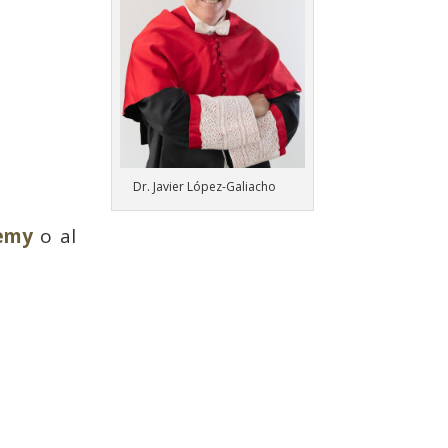
Dr. Javier López-Galiacho
demy
o al