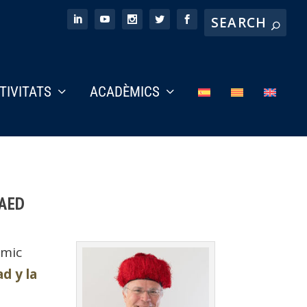
CTIVITATS
ACADÈMICS
RAED
èmic
ad y la