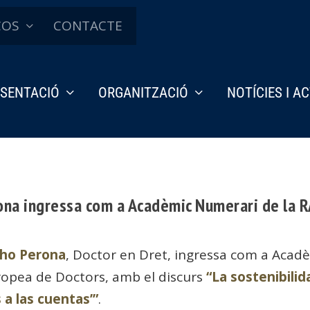
ÇOS
CONTACTE
SENTACIÓ
ORGANITZACIÓ
NOTÍCIES I A
rona ingressa com a Acadèmic Numerari de la 
acho Perona
, Doctor en Dret, ingressa com a Acad
ropea de Doctors, amb el discurs
“La sostenibilid
 a las cuentas’”
.​