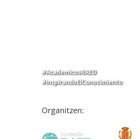
#AcademicosRAED
#inspirandoElConocimiento
Organitzen: