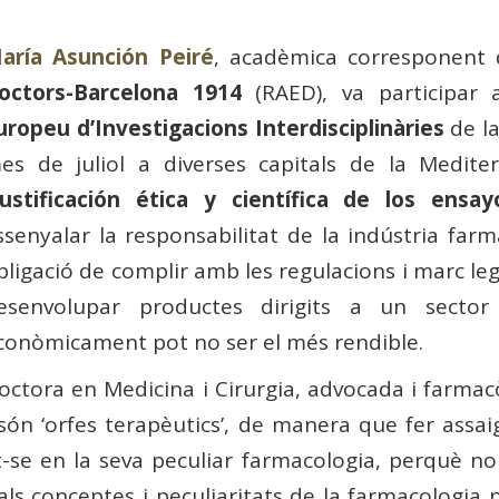
aría Asunción Peiré
, acadèmica corresponent
octors-Barcelona 1914
(RAED), va participar
uropeu d’Investigacions Interdisciplinàries
de la
es de juliol a diverses capitals de la Mediter
Justificación ética y científica de los ensay
ssenyalar la responsabilitat de la indústria far
bligació de complir amb les regulacions i marc leg
esenvolupar productes dirigits a un sector
conòmicament pot no ser el més rendible.
octora en Medicina i Cirurgia, advocada i farmac
 són ‘orfes terapèutics’, de manera que fer assaig
-se en la seva peculiar farmacologia, perquè no
pals conceptes i peculiaritats de la farmacologia