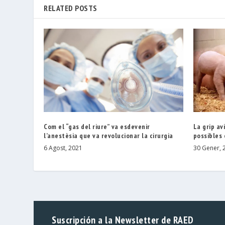
RELATED POSTS
Com el “gas del riure” va esdevenir
La grip av
l’anestèsia que va revolucionar la cirurgia
possibles
6 Agost, 2021
30 Gener, 
Suscripción a la Newsletter de RAED