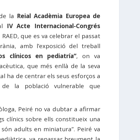
 de la
Reial Acadèmia Europea de
 al
IV Acte Internacional-Congrés
 RAED, que es va celebrar el passat
rània, amb l’exposició del treball
os clínicos en pediatría”
, on va
macèutica, que més enllà de la seva
al ha de centrar els seus esforços a
 de la població vulnerable que
òloga, Peiré no va dubtar a afirmar
s clínics sobre ells constitueix una
 són adults en miniatura”. Peiré va
 pediàtrica, va repassar breument la