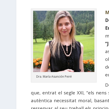
M
D
E
m
“
a
o
d
e
Dra. María Asunción Peiré
D
que, entrat el segle XXI, “els nens
autèntica necessitat moral, basant
ressenyar al seu treball els princi