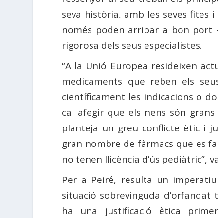
seva història, amb les seves fites i
només poden arribar a bon port -v
rigorosa dels seus especialistes.
“A la Unió Europea resideixen ac
medicaments que reben els seus 
científicament les indicacions o d
cal afegir que els nens són gran
planteja un greu conflicte ètic i j
gran nombre de fàrmacs que es fan
no tenen llicència d’ús pediàtric”, 
Per a Peiré, resulta un imperati
situació sobrevinguda d’orfandat t
ha una justificació ètica prime