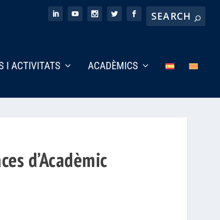
S I ACTIVITATS
ACADÈMICS
aces d’Acadèmic