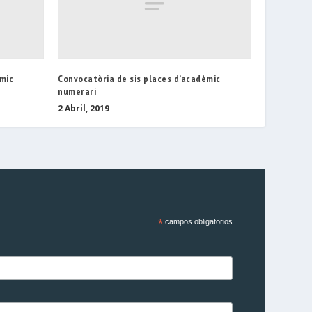
èmic
Convocatòria de sis places d’acadèmic
numerari
2 Abril, 2019
*
campos obligatorios