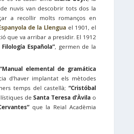
e de nuvis van descobrir tots dos la
çar a recollir molts romanços en
Espanyola de la Llengua
el 1901, el
ió que va arribar a presidir. El 1912
 Filología Española”
, germen de la
“Manual elemental de gramática
cia d’haver implantat els mètodes
imers temps del castellà;
“Cristóbal
ilístiques de
Santa Teresa d’Àvila
o
Cervantes”
que la Reial Acadèmia