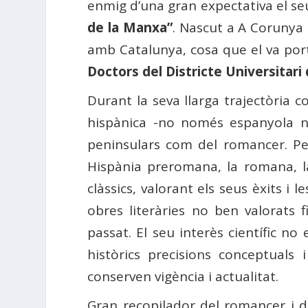
enmig d’una gran expectativa el s
de la Manxa”
. Nascut a A Corunya
amb Catalunya, cosa que el va porta
Doctors del Districte Universitari
Durant la seva llarga trajectòria 
hispànica -no només espanyola ni 
peninsulars com del romancer. Pe
Hispània preromana, la romana, la 
clàssics, valorant els seus èxits i l
obres literàries no ben valorats f
passat. El seu interès científic no 
històrics precisions conceptual
conserven vigència i actualitat.
Gran recopilador del romancer i d