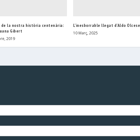
de la nostra història centenària:
L’inesborrable llegat d’Aldo Olces
juana Gibert
10 Març, 2025
re, 2019