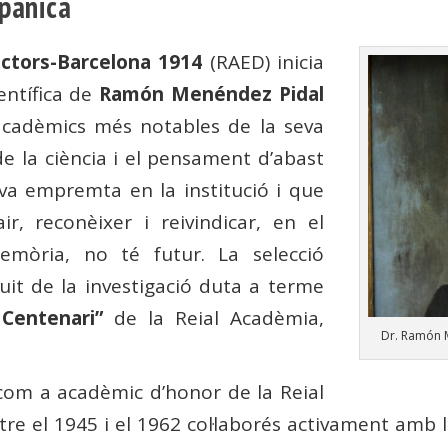
spànica
ctors-Barcelona 1914
(RAED) inicia
entífica de
Ramón Menéndez Pidal
 acadèmics més notables de la seva
de la ciència i el pensament d’abast
eva empremta en la institució i que
ir, reconèixer i reivindicar, en el
mòria, no té futur. La selecció
uit de la investigació duta a terme
 Centenari”
de la Reial Acadèmia,
Dr. Ramón 
com a acadèmic d’honor de la Reial
 el 1945 i el 1962 col·laborés activament amb la R