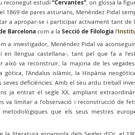
eu reconegut estudi
“Cervantes”
, on glossa la figu
 el 1869 de pares asturians, Menéndez Pidal semp
r a apropar-se i participar activament tant de l’a
 de Barcelona
com a la
Secció de Filologia
l’
Instit
com a investigador, Menéndez Pidal va aconseguir 
en llengua castellana-, tant pel que fa a l’est
r això va reconstruir, la majoria de les vegade
gòtica, l’Andalus islàmic, la Hispània neogòtica
es seves deficiències. Amb el seu ardu treball inve
ins ja entrat el segle XX, ampliant extraordinàr
es va limitar a l’observació i reconstrucció de fe
s i metodològiques que els seus mestres europ
e la literatura espanyola dels Segles d’Or, el 