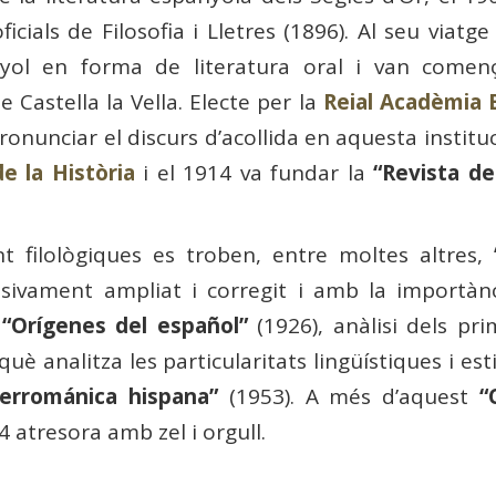
cials de Filosofia i Lletres (1896). Al seu viatg
yol en forma de literatura oral i van comen
 Castella la Vella. Electe per la
Reial Acadèmia 
ronunciar el discurs d’acollida en aquesta instituc
e la Història
i el 1914 va fundar la
“Revista de
t filològiques es troben, entre moltes altres,
ssivament ampliat i corregit i amb la importàn
;
“Orígenes del español”
(1926), anàlisi dels pr
què analitza les particularitats lingüístiques i est
errománica hispana”
(1953). A més d’aquest
“
atresora amb zel i orgull.