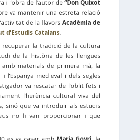
ra i l’obra de l’autor de
“Don Quixot
re va mantenir una estreta relació
ctivitat de la llavors
Acadèmia de
ut d’Estudis Catalans
.
recuperar la tradició de la cultura
udi de la història de les llengües
s amb materials de primera mà, la
 i l’Espanya medieval i dels segles
stigador va rescatar de l’oblit fets i
iament l’herència cultural viva del
ts, sinó que va introduir als estudis
eus no li van proporcionar i que
1900 es va casar amb
Maria Goyri
, la