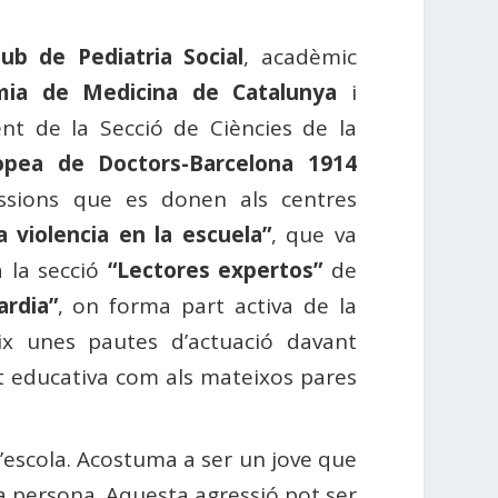
lub de Pediatria Social
, acadèmic
mia de Medicina de Catalunya
i
nt de la Secció de Ciències de la
opea de Doctors-Barcelona 1914
essions que es donen als centres
a violencia en la escuela”
, que va
a la secció
“Lectores expertos”
de
rdia”
, on forma part activa de la
ix unes pautes d’actuació davant
t educativa com als mateixos pares
l’escola. Acostuma a ser un jove que
ra persona. Aquesta agressió pot ser