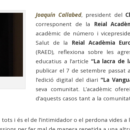
Joaquín Callabed
, president del
C
corresponent de la
Reial Acadè
acadèmic de número i vicepreside
Salut de la
Reial Acadèmia Eur
(RAED), reflexiona sobre les agr
educatius a l’article
“La lacra de l
publicar el 7 de setembre passat 
l’edició digital del diari
“La Vangua
seva comunitat. L’acadèmic ofere
d’aquests casos tant a la comunita
ots i és el de l’intimidador o el perdona vides a 
agressions per fer mal de manera repetida a una alt