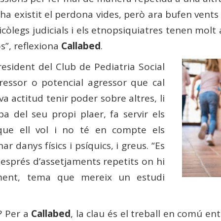
 ha existit el perdona vides, però ara bufen vents
psicòlegs judicials i els etnopsiquiatres tenen mol
os”, reflexiona
Callabed
.
resident del Club de Pediatria Social
gressor o potencial agressor que cal
a actitud tenir poder sobre altres, li
pa del seu propi plaer, fa servir els
 que ell vol i no té en compte els
r danys físics i psíquics, i greus. “Es
després d’assetjaments repetits on hi
jament, tema que mereix un estudi
a? Per a
Callabed
, la clau és el treball en comú en