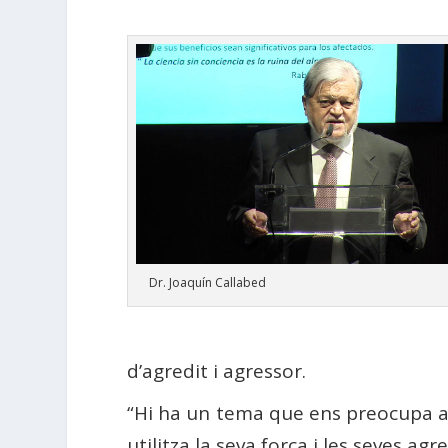
Dr. Joaquín Callabed
d’agredit i agressor.
“Hi ha un tema que ens preocupa a t
utilitza la seva força i les seves 