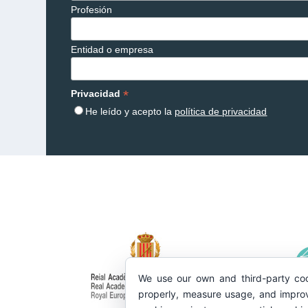
Profesión
Entidad o empresa
*
Privacidad
He leído y acepto la
política de privacidad
We use our own and third-party coo
properly, measure usage, and improv