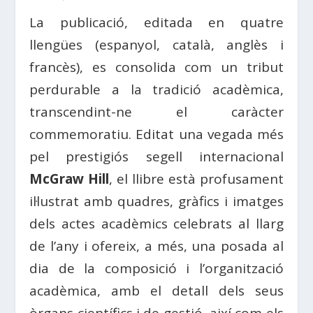
La publicació, editada en quatre
llengües (espanyol, català, anglès i
francès), es consolida com un tribut
perdurable a la tradició acadèmica,
transcendint-ne el caràcter
commemoratiu. Editat una vegada més
pel prestigiós segell internacional
McGraw Hill
, el llibre està profusament
il·lustrat amb quadres, gràfics i imatges
dels actes acadèmics celebrats al llarg
de l’any i ofereix, a més, una posada al
dia de la composició i l’organització
acadèmica, amb el detall dels seus
òrgans científics i de gestió, així com els