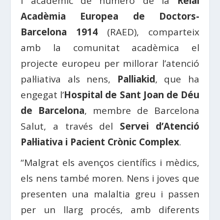
i acadèmic de número de la
Reial
Acadèmia Europea de Doctors-
Barcelona 1914
(RAED), comparteix
amb la comunitat acadèmica el
projecte europeu per millorar l’atenció
pal·liativa als nens,
Palliakid
, que ha
engegat l’
Hospital de Sant Joan de Déu
de Barcelona
, membre de Barcelona
Salut, a través del
Servei d’Atenció
Pal·liativa i Pacient Crònic Complex
.
“Malgrat els avenços científics i mèdics,
els nens també moren. Nens i joves que
presenten una malaltia greu i passen
per un llarg procés, amb diferents