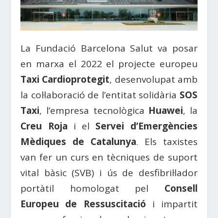
La Fundació Barcelona Salut va posar
en marxa el 2022 el projecte europeu
Taxi Cardioprotegit
, desenvolupat amb
la col·laboració de l’entitat solidària
SOS
Taxi
, l’empresa tecnològica
Huawei
, la
Creu Roja
i el
Servei d’Emergències
Mèdiques de Catalunya
. Els taxistes
van fer un curs en tècniques de suport
vital bàsic (SVB) i ús de desfibril·lador
portàtil homologat pel
Consell
Europeu de Ressuscitació
i impartit