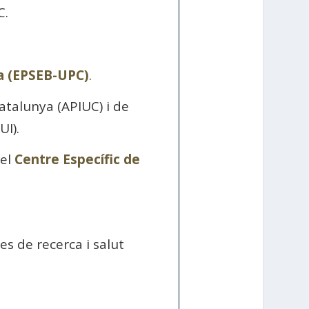
C.
na (EPSEB-UPC)
.
Catalunya (APIUC) i de
UI).
del
Centre Específic de
es de recerca i salut