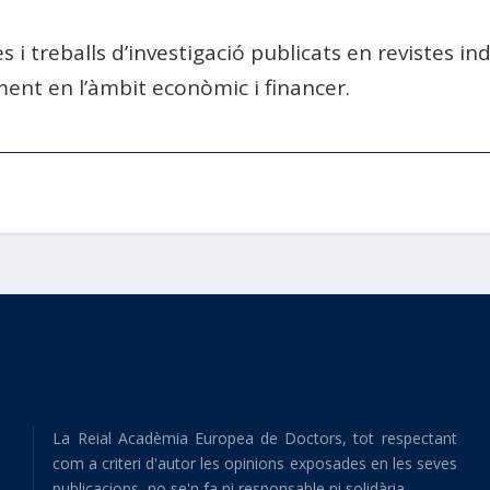
es i treballs d’investigació publicats en revistes i
ent en l’àmbit econòmic i financer.
La Reial Acadèmia Europea de Doctors, tot respectant
com a criteri d'autor les opinions exposades en les seves
publicacions, no se'n fa ni responsable ni solidària.