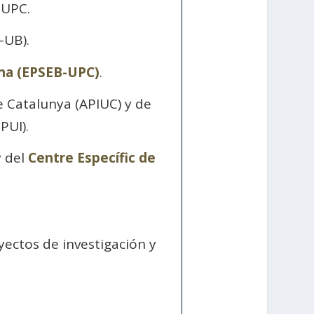
 UPC.
-UB).
lona (EPSEB-UPC)
.
de Catalunya (APIUC) y de
PUI).
y del
Centre Específic de
yectos de investigación y