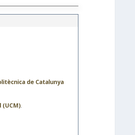
olitècnica de Catalunya
d (UCM)
.