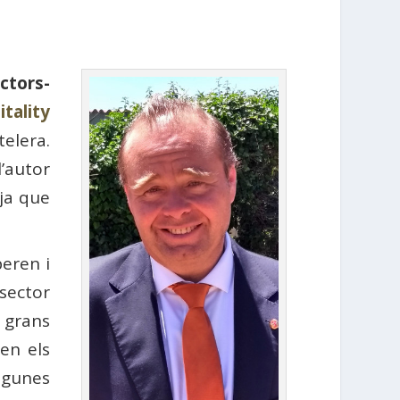
ctors-
tality
telera.
’autor
 ja que
eren i
sector
 grans
en els
lgunes