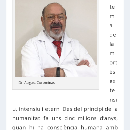
te
m
a
de
la
m
ort
és
ex
Dr. August Corominas
te
nsi
u, intensiu i etern. Des del principi de la
humanitat fa uns cinc milions d’anys,
quan hi ha consciència humana amb