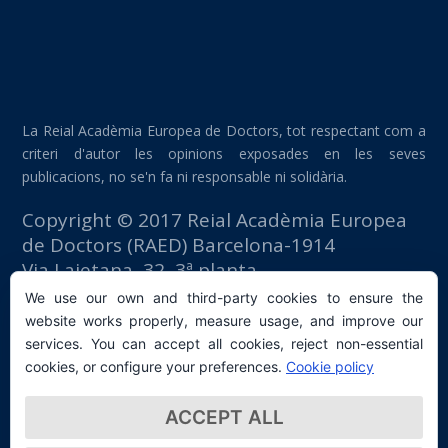
La Reial Acadèmia Europea de Doctors, tot respectant com a
criteri d'autor les opinions exposades en les seves
publicacions, no se'n fa ni responsable ni solidària.
Copyright © 2017 Reial Acadèmia Europea
de Doctors (RAED) Barcelona-1914
Via Laietana, 32, 3ª planta
Edifici Foment del Treball
We use our own and third-party cookies to ensure the
08003 Barcelona (España)
website works properly, measure usage, and improve our
tlf: +34 93 667 40 54
services. You can accept all cookies, reject non-essential
secretaria@raed.academy
cookies, or configure your preferences.
Cookie policy
Contacte i subscripció a la Newsletter
ACCEPT ALL
Política de privacitat