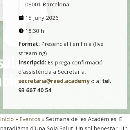
08001 Barcelona
15 juny 2026
18:30 h
Format:
Presencial i en línia (live
streaming)
Inscripció:
Es prega confirmació
d'assistència a Secretaria:
secretaria@raed.academy
o al
tel.
93 667 40 54
Inicio
»
Eventos
»
Setmana de les Acadèmies. El
paradigma d’Una Sola Salut. Un sol benestar. Un