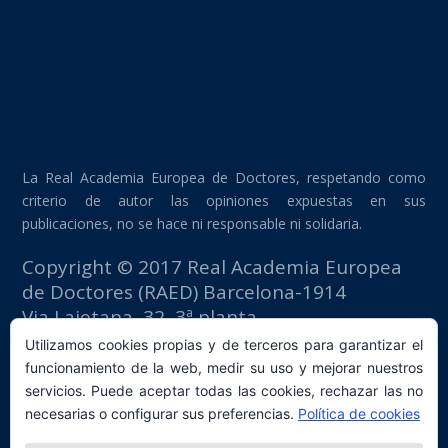
La Real Academia Europea de Doctores, respetando como
criterio de autor las opiniones expuestas en sus
publicaciones, no se hace ni responsable ni solidaria.
Copyright © 2017 Real Academia Europea
de Doctores (RAED) Barcelona-1914
Via Laietana, 32, 3ª planta
Edificio Fomento del Trabajo
Utilizamos cookies propias y de terceros para garantizar el
08003 Barcelona (España)
funcionamiento de la web, medir su uso y mejorar nuestros
tlf: +34 93 667 40 54
servicios. Puede aceptar todas las cookies, rechazar las no
secretaria@raed.academy
necesarias o configurar sus preferencias.
Política de cookies
Contacto y suscripción Newsletter