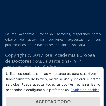
La Real Academia Europea de Doctores, respetando como
criterio de autor las opiniones expuestas en sus
publicaciones, no se hace ni responsable ni solidaria.
Copyright © 2017 Real Academia Europea
de Doctores (RAED) Barcelona-1914
Via Laietana, 32, 3ª planta
Edificio Fomento del Trabajo
Utilizamos cookies propias y de terceros para garantizar el
08003 Barcelona (España)
funcionamiento de la web, medir su uso y mejorar nuestros
tlf: +34 93 667 40 54
servicios. Puede aceptar todas las cookies, rechazar las no
secretaria@raed.academy
necesarias o configurar sus preferencias.
Política de cookies
Contacto y suscripción Newsletter
ACEPTAR TODO
Política de privacidad