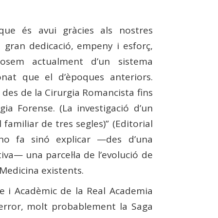
que és avui gràcies als nostres
gran dedicació, empeny i esforç,
posem actualment d’un sistema
onat que el d’èpoques anteriors.
: des de la Cirurgia Romancista fins
ogia Forense. (La investigació d’un
 familiar de tres segles)” (Editorial
 no fa sinó explicar —des d’una
va— una parcel·la de l’evolució de
 Medicina existents.
bre i Acadèmic de la Real Academia
 error, molt probablement la Saga