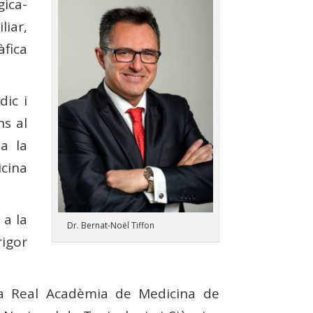
gica-
liar,
àfica
dic i
ns al
a la
cina
 a la
Dr. Bernat-Noël Tiffon
rigor
la Real Acadèmia de Medicina de