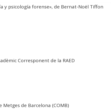
ía y psicología forense», de Bernat-Noël Tiffon
. Acadèmic Corresponent de la RAED
i de Metges de Barcelona (COMB)