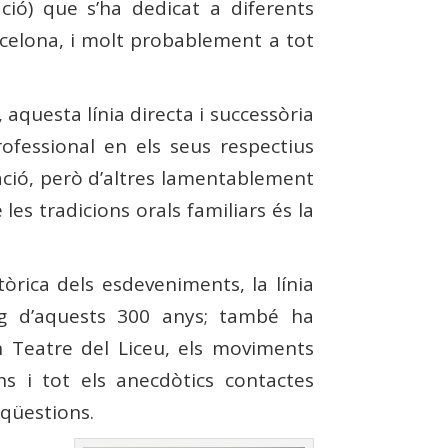
ció) que s’ha dedicat a diferents
arcelona, i molt probablement a tot
, aquesta línia directa i successòria
ofessional en els seus respectius
ació, però d’altres lamentablement
es tradicions orals familiars és la
òrica dels esdeveniments, la línia
arg d’aquests 300 anys; també ha
an Teatre del Liceu, els moviments
ins i tot els anecdòtics contactes
 qüestions.