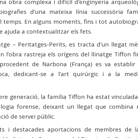
na obra complexa i difícil d’enginyeria arqueolò
biografies d’una mateixa línia successòria fami
 temps. En alguns moments, fins i tot autobiogr
 ajuda a contextualitzar els fets.
atge – Peritatges-Perits, es tracta d’un llegat mè
 l’obra rastreja els orígens del llinatge Tiffon fi
procedent de Narbona (França) es va establir 
ca, dedicant-se a l’art quirúrgic i a la medi
e generació, la família Tiffon ha estat vinculada
cologia forense, deixant un llegat que combina 
ació de servei públic.
nts i destacades aportacions de membres de 