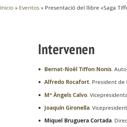
Inicio
»
Eventos
»
Presentació del llibre «Saga Tif
Intervenen
Bernat-Noël Tiffon Nonis
. Aut
Alfredo Rocafort
. President de
Mª Àngels Calvo
. Vicepresident
Joaquín Gironella
. Vicepresiden
Miquel Bruguera Cortada
. Dir