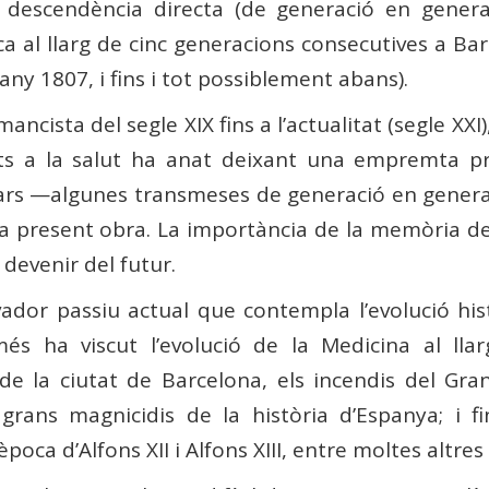
 de descendència directa (de generació en genera
ca al llarg de cinc generacions consecutives a B
any 1807, i fins i tot possiblement abans).
ancista del segle XIX fins a l’actualitat (segle XXI)
ats a la salut ha anat deixant una empremta pr
iliars —algunes transmeses de generació en gener
a present obra. La importància de la memòria de l
 devenir del futur.
ador passiu actual que contempla l’evolució hist
més ha viscut l’evolució de la Medicina al ll
 de la ciutat de Barcelona, els incendis del Gr
c grans magnicidis de la història d’Espanya; i f
poca d’Alfons XII i Alfons XIII, entre moltes altres