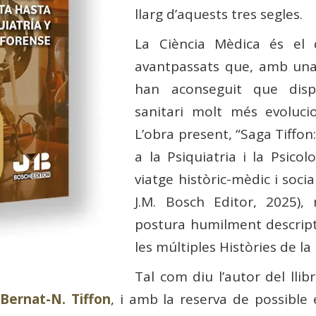
llarg d’aquests tres segles.
La Ciència Mèdica és el 
avantpassats que, amb una 
han aconseguit que dis
sanitari molt més evoluci
L’obra present, “Saga Tiffon
a la Psiquiatria i la Psicol
viatge històric-mèdic i social
J.M. Bosch Editor, 2025),
postura humilment descripti
les múltiples Històries de la
Tal com diu l’autor del lli
 Bernat-N. Tiffon
, i amb la reserva de possible