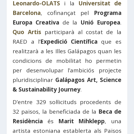
Leonardo-OLATS
i la
Universitat de
Barcelona
, ​​cofinançat pel
Programa
Europa Creativa
de la
Unió Europea
.
Quo Artis
participarà al costat de la
RAED a l’
Expedició Científica
que es
realitzarà a les Illes Galápagos quan les
condicions de mobilitat ho permetin
per desenvolupar l’ambiciós projecte
pluridisciplinar
Galápagos Art, Science
& Sustainability Journey
.
D’entre 329 sol·licituds procedents de
32 països, la beneficiada de la
Beca de
Residència
és
Marit Mihklepp
, una
artista estoniana establerta als Països