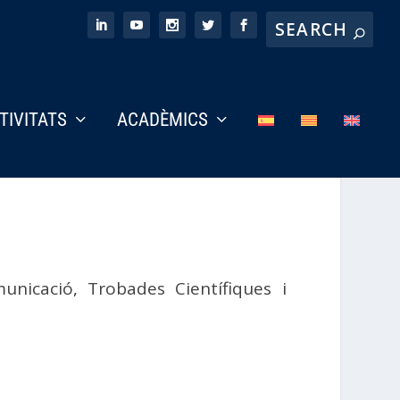
CTIVITATS
ACADÈMICS
municació
,
Trobades Científiques i