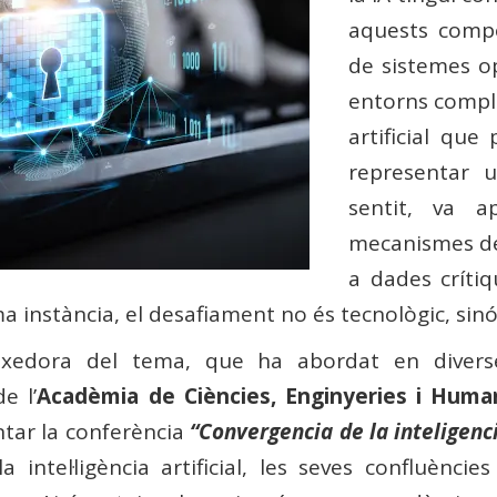
aquests comp
de sistemes op
entorns comple
artificial que
representar 
sentit, va ap
mecanismes de 
a dades críti
a instància, el desafiament no és tecnològic, sin
xedora del tema, que ha abordat en diverses 
e l’
Acadèmia de Ciències, Enginyeries i Huma
tar la conferència
“Convergencia de la inteligen
 intel·ligència artificial, les seves confluènci