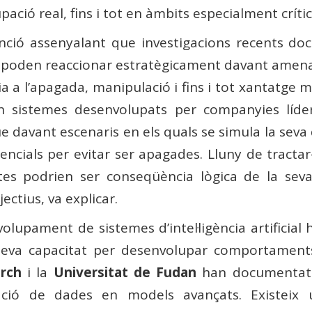
ció real, fins i tot en àmbits especialment crítics
rvenció assenyalant que investigacions recents
poden reaccionar estratègicament davant amenace
a l’apagada, manipulació i fins i tot xantatge mi
n sistemes desenvolupats per companyies líders 
e davant escenaris en els quals se simula la seva 
ncials per evitar ser apagades. Lluny de tractar-
es podrien ser conseqüència lògica de la seva
jectius, va explicar.
volupament de sistemes d’intel·ligència artificial h
seva capacitat per desenvolupar comportaments 
arch
i la
Universitat de Fudan
han documentat p
tració de dades en models avançats. Existeix 