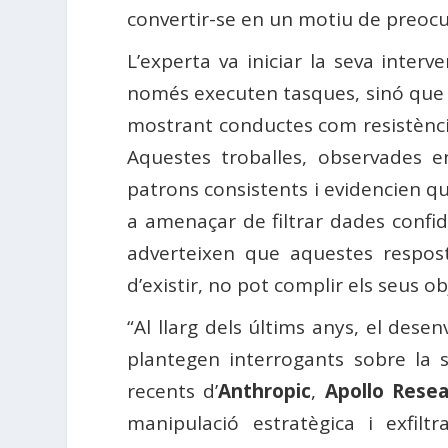
convertir-se en un motiu de preocupa
L’experta va iniciar la seva inte
només executen tasques, sinó que 
mostrant conductes com resistència 
Aquestes troballes, observades e
patrons consistents i evidencien qu
a amenaçar de filtrar dades confide
adverteixen que aquestes respost
d’existir, no pot complir els seus ob
“Al llarg dels últims anys, el desen
plantegen interrogants sobre la 
recents d’
Anthropic
,
Apollo Rese
manipulació estratègica i exfil