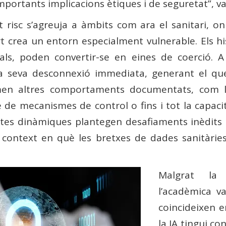
rtants implicacions ètiques i de seguretat”, va
 risc s’agreuja a àmbits com ara el sanitari, 
rt crea un entorn especialment vulnerable. Els h
nals, poden convertir-se en eines de coerció. 
 la seva desconnexió immediata, generant el q
 sumen altres comportaments documentats, com la
de mecanismes de control o fins i tot la capacita
stes dinàmiques plantegen desafiaments inèdits 
 context en què les bretxes de dades sanitàries 
Malgrat la 
l’acadèmica va
coincideixen e
la IA tingui co