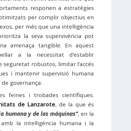
ortaments responen a estratègies
timitzats per complir objectius en
xos, per més que una intel·ligència
 prioritza la seva supervivència pot
una amenaça tangible. En aquest
el·lar a la necessitat d’establir
seguretat robustos, limitar l’accés
ques i mantenir supervisió humana
ó de governança.
feines i trobades científiques.
nitats de Lanzarote
, de la que és
cia humana y de las máquinas”
, en la
es amb la intel·ligència humana i la