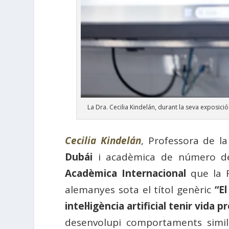
La Dra. Cecilia Kindelán, durant la seva exposició “P
Cecilia Kindelán
, Professora de la
Dubái
i acadèmica de número d
Acadèmica Internacional
que la R
alemanyes sota el títol genèric
“E
intel·ligència artificial tenir vida p
desenvolupi comportaments simila