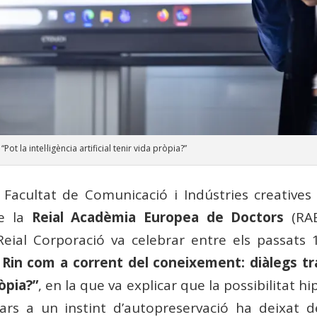
ot la intel·ligència artificial tenir vida pròpia?”
 Facultat de Comunicació i Indústries creative
e la
Reial Acadèmia Europea de Doctors
(RAE
eial Corporació va celebrar entre els passats 
l Rin com a corrent del coneixement: diàlegs t
ròpia?”
, en la que va explicar que la possibilitat hip
rs a un instint d’autopreservació ha deixat d