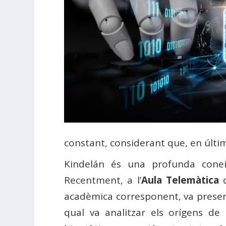
constant, considerant que, en últim
Kindelán és una profunda conei
Recentment, a l’
Aula Telemàtica
d
acadèmica corresponent, va presen
qual va analitzar els orígens de la