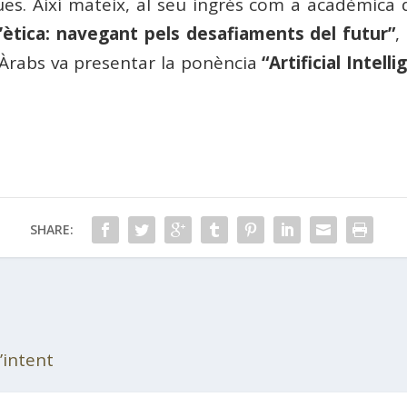
ues. Així mateix, al seu ingrés com a acadèmica
 i l’ètica: navegant pels desafiaments del futur”
,
 Àrabs va presentar la ponència
“Artificial Intel
SHARE:
’intent