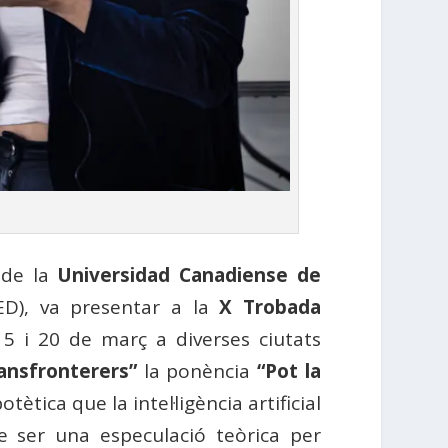
s de la
Universidad Canadiense de
D), va presentar a la
X Trobada
15 i 20 de març a diverses ciutats
ransfronterers”
la ponència
“Pot la
otètica que la intel·ligència artificial
e ser una especulació teòrica per