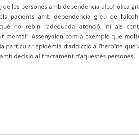
) de les persones amb dependència alcohòlica gre
s pacients amb dependència greu de l’alcoho
erquè no rebin l’adequada atenció, ni als cen
lut mental”. Assenyalen com a exemple que molt
a particular epidèmia d’addicció a l’heroïna que 
t amb decisió al tractament d’aquestes persones.