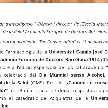
r d’Investigació i Ciència i director de l’Escola Inte
o de la Reial Acadèmia Europea de Doctors-Barcelon
 del portal acadèmic “The Conversation” el 13 de nove
 de Farmacologia de la
Universitat Camilo José C
cadèmia Europea de Doctors-Barcelona 1914
(RA
mbre a l’edició espanyola del portal acadèmic
 celebració del
Dia Mundial sense Alcohol
,
l de la Salut
(OMS), l’article
“¿Cuándo se consi
do?”
, en el qual tracta de donar resposta a aqu
mb el catedràtic de Psiquiatria de la
Univers
ubio
.