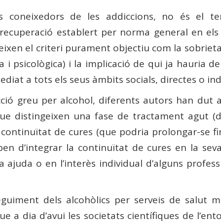
s coneixedors de les addiccions, no és el t
 recuperació establert per norma general en els
xen el criteri purament objectiu com la sobrietat
a i psicològica) i la implicació de qui ja hauria d
iat a tots els seus àmbits socials, directes o ind
cció greu per alcohol, diferents autors han dut 
ue distingeixen una fase de tractament agut (d
continuïtat de cures (que podria prolongar-se fin
en d’integrar la continuïtat de cures en la sev
ajuda o en l’interès individual d’alguns professi
.
guiment dels alcohòlics per serveis de salut me
a dia d’avui les societats científiques de l’ento