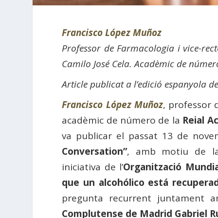
Francisco López Muñoz
Professor de Farmacologia i vice-recto
Camilo José Cela. Acadèmic de númer
Article publicat a l’edició espanyola
Francisco López Muñoz
, professor
acadèmic de número de la
Reial A
va publicar el passat 13 de nove
Conversation”
, amb motiu de la
iniciativa de l’
Organització Mundia
que un alcohólico está recupera
pregunta recurrent juntament a
Complutense de Madrid Gabriel R