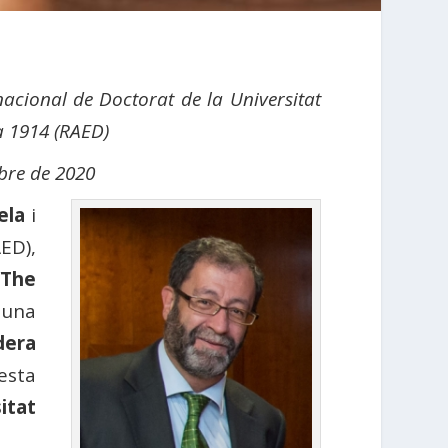
rnacional de Doctorat de la Universitat
a 1914 (RAED)
mbre de 2020
ela
i
ED),
“The
 una
dera
esta
itat