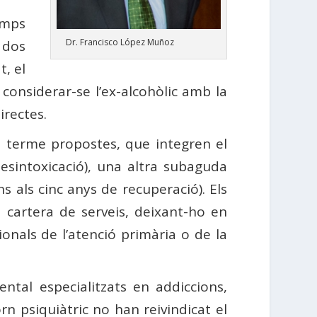
emps
Dr. Francisco López Muñoz
 dos
, el
e considerar-se l’ex-alcohòlic amb la
irectes.
a terme propostes, que integren el
esintoxicació), una altra subaguda
s als cinc anys de recuperació). Els
a cartera de serveis, deixant-ho en
onals de l’atenció primària o de la
ntal especialitzats en addiccions,
rn psiquiàtric no han reivindicat el