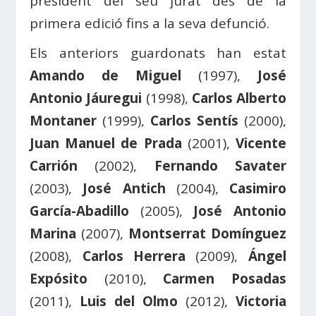
president del seu jurat des de la
primera edició fins a la seva defunció.
Els anteriors guardonats han estat
Amando de Miguel
(1997),
José
Antonio Jáuregui
(1998),
Carlos Alberto
Montaner
(1999),
Carlos Sentís
(2000),
Juan Manuel de Prada
(2001),
Vicente
Carrión
(2002),
Fernando Savater
(2003),
José Antich
(2004),
Casimiro
García-Abadillo
(2005),
José Antonio
Marina
(2007),
Montserrat Domínguez
(2008),
Carlos Herrera
(2009),
Ángel
Expósito
(2010),
Carmen Posadas
(2011),
Luis del Olmo
(2012),
Victoria