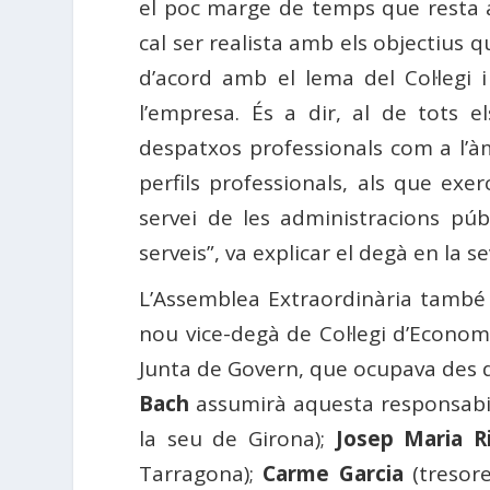
el poc marge de temps que resta a
cal ser realista amb els objectius 
d’acord amb el lema del Col·legi i
l’empresa. És a dir, al de tots el
despatxos professionals com a l’àmb
perfils professionals, als que ex
servei de les administracions púb
serveis”, va explicar el degà en la 
L’Assemblea Extraordinària també
nou vice-degà de Col·legi d’Economi
Junta de Govern, que ocupava des de
Bach
assumirà aquesta responsabili
la seu de Girona);
Josep Maria R
Tarragona);
Carme Garcia
(tresore