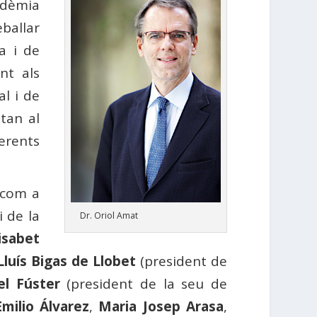
ndèmia
eballar
a i de
nt als
al i de
tan al
erents
com a
i de la
Dr. Oriol Amat
isabet
Lluís Bigas de Llobet
(president de
el Fúster
(president de la seu de
Emilio Álvarez
,
Maria Josep Arasa
,