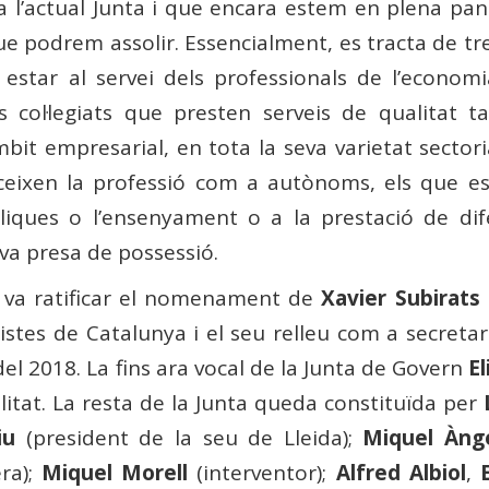
 l’actual Junta i que encara estem en plena pa
que podrem assolir. Essencialment, es tracta de tr
 estar al servei dels professionals de l’economi
s col·legiats que presten serveis de qualitat ta
it empresarial, en tota la seva varietat sectori
erceixen la professió com a autònoms, els que es
liques o l’ensenyament o a la prestació de dif
seva presa de possessió.
 va ratificar el nomenament de
Xavier Subirats
stes de Catalunya i el seu relleu com a secretar
l 2018. La fins ara vocal de la Junta de Govern
El
tat. La resta de la Junta queda constituïda per
iu
(president de la seu de Lleida);
Miquel Àng
ra);
Miquel Morell
(interventor);
Alfred Albiol
,