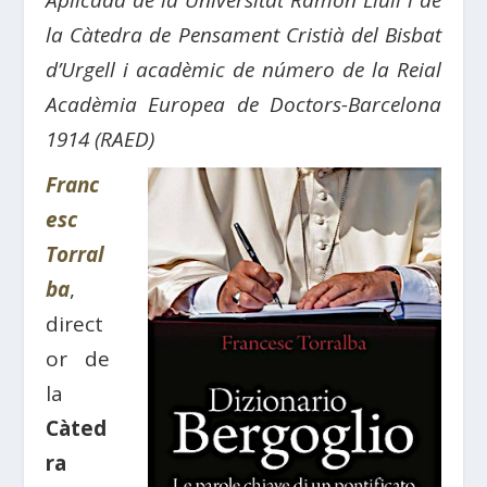
Aplicada de la Universitat Ramon Llull i de
la Càtedra de Pensament Cristià del Bisbat
d’Urgell i acadèmic de número de la Reial
Acadèmia Europea de Doctors-Barcelona
1914 (RAED)
Franc
esc
Torral
ba
,
direct
or de
la
Càted
ra