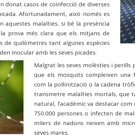
an donat casos de coinfecció de diverses
 picada. Afortunadament, això només es
n aquestes malalties, si bé la presència
 la prova més clara que els mitjans de
rs de quilòmetres tant algunes espècies
oden inocular amb les seves picades.
Malgrat les seves molèsties i perills
que els mosquits compleixen una f
com la pol·linització o la cadena tròf
transmetre malalties mortals, que 
natural, l’acadèmic va destacar co
750.000 persones o infecten de malà
milers de nadons neixen amb microc
seves mares.