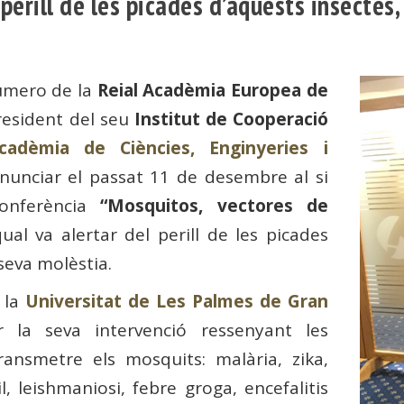
erill de les picades d’aquests insectes
úmero de la
Reial Acadèmia Europea de
resident del seu
Institut de Cooperació
cadèmia de Ciències, Enginyeries i
onunciar el passat 11 de desembre al si
conferència
“Mosquitos, vectores de
qual va alertar del perill de les picades
seva molèstia.
 la
Universitat de Les Palmes de Gran
 la seva intervenció ressenyant les
ransmetre els mosquits: malària, zika,
, leishmaniosi, febre groga, encefalitis