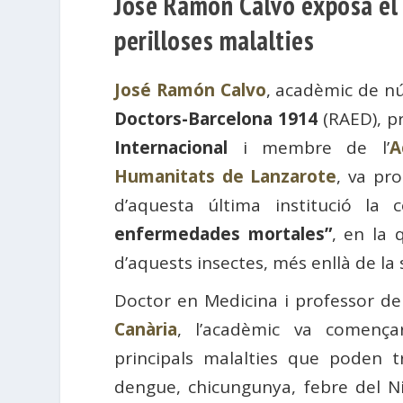
José Ramón Calvo exposa el p
perilloses malalties
José Ramón Calvo
, acadèmic de n
Doctors-Barcelona 1914
(RAED), p
Internacional
i membre de l’
A
Humanitats de Lanzarote
, va pr
d’aquesta última institució la 
enfermedades mortales”
, en la 
d’aquests insectes, més enllà de la 
Doctor en Medicina i professor de
Canària
, l’acadèmic va començar
principals malalties que poden t
dengue, chicungunya, febre del Nil