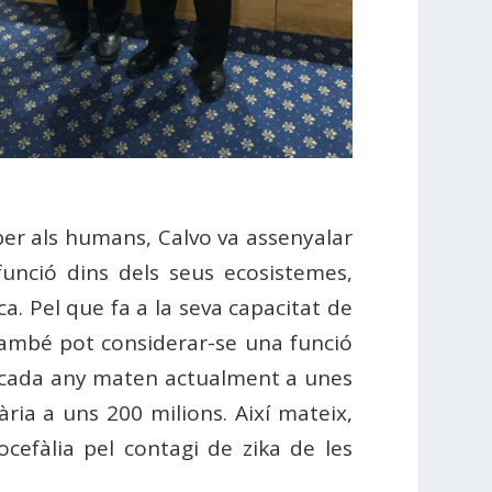
 per als humans, Calvo va assenyalar
unció dins dels seus ecosistemes,
ica. Pel que fa a la seva capacitat de
també pot considerar-se una funció
m cada any maten actualment a unes
ria a uns 200 milions. Així mateix,
efàlia pel contagi de zika de les